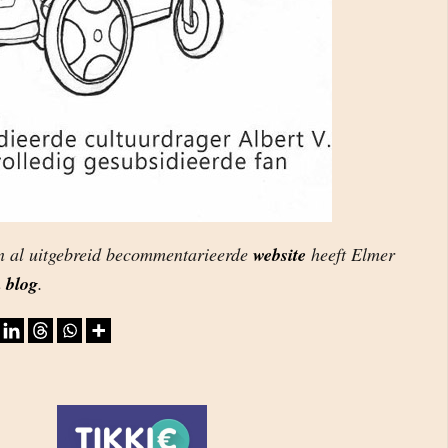
en al uitgebreid becommentarieerde
website
heeft Elmer
n
blog
.