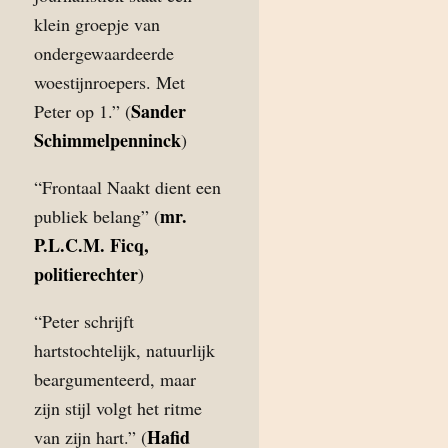
klein groepje van
ondergewaardeerde
woestijnroepers. Met
Sander
Peter op 1.” (
Schimmelpenninck
)
“Frontaal Naakt dient een
mr.
publiek belang” (
P.L.C.M. Ficq,
politierechter
)
“Peter schrijft
hartstochtelijk, natuurlijk
beargumenteerd, maar
zijn stijl volgt het ritme
Hafid
van zijn hart.” (