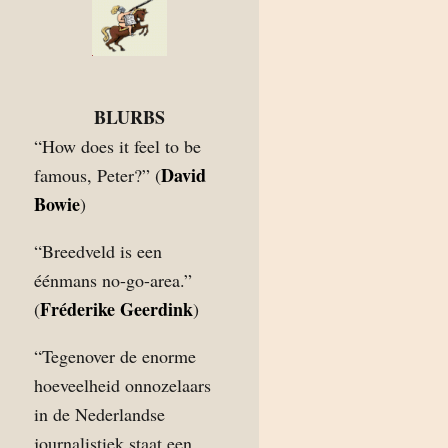
BLURBS
“How does it feel to be
David
famous, Peter?” (
Bowie
)
“Breedveld is een
éénmans no-go-area.”
Fréderike Geerdink
(
)
“Tegenover de enorme
hoeveelheid onnozelaars
in de Nederlandse
journalistiek staat een