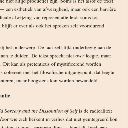
e niet altijd productief zijn. Soms is het alsof de tekst
 — een esthetiek van afwezigheid, maar ook een barrière
dicale afwijzing van representatie leidt soms tot
 blijft er over als ook het spreken zelf voortdurend
 bij het onderwerp. De taal zelf lijkt onderhevig aan de
t aan te duiden. De tekst spreekt niet
over
leegte, maar
. Dit kan als pretentieus of mystificerend worden
s coherent met het filosofische uitgangspunt: dat leegte
esenteren, maar hoogstens kan worden bewandeld.
antie
d Sorcery and the Dissolution of Self
is de radicaliteit
oor wie zich herkent in verlies dat niet geïntegreerd kon
ijzing, trauma, vervreemding — biedt dit boek een