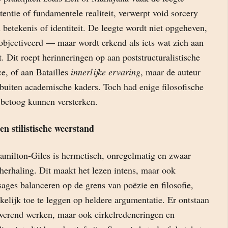
otentie of fundamentele realiteit, verwerpt void sorcery
n betekenis of identiteit. De leegte wordt niet opgeheven,
geobjectiveerd — maar wordt erkend als iets wat zich aan
t. Dit roept herinneringen op aan poststructuralistische
ce, of aan Batailles
innerlijke ervaring
, maar de auteur
 buiten academische kaders. Toch had enige filosofische
 betoog kunnen versterken.
n stilistische weerstand
Hamilton-Giles is hermetisch, onregelmatig en zwaar
herhaling. Dit maakt het lezen intens, maar ook
sages balanceren op de grens van poëzie en filosofie,
kelijk toe te leggen op heldere argumentatie. Er ontstaan
werend werken, maar ook cirkelredeneringen en