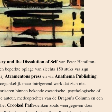
ry and the Dissolution of Self
van Peter Hamilton-
en beperkte oplage van slechts 150 stuks via zijn
Atramentous press
Anathema Publishing
rij
en via
.
toegankelijk maar intrigerend werk dat zich niet
goriseren binnen bekende esoterische, psychologische of
 De auteur, medeoprichter van de Dragon’s Column en een
Crooked Path
 het
-denken zoals weergegeven door