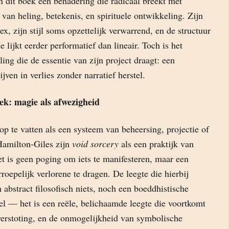
n dit boek een benadering die radicaal breekt met
 van heling, betekenis, en spirituele ontwikkeling. Zijn
ex, zijn stijl soms opzettelijk verwarrend, en de structuur
 lijkt eerder performatief dan lineair. Toch is het
ling die de essentie van zijn project draagt: een
ijven in verlies zonder narratief herstel.
ek: magie als afwezigheid
op te vatten als een systeem van beheersing, projectie of
 Hamilton-Giles zijn
void sorcery
als een praktijk van
t is geen poging om iets te manifesteren, maar een
oepelijk verlorene te dragen. De leegte die hierbij
n abstract filosofisch niets, noch een boeddhistische
el — het is een reële, belichaamde leegte die voortkomt
 verstoting, en de onmogelijkheid van symbolische