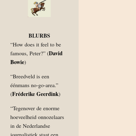
BLURBS
“How does it feel to be
David
famous, Peter?” (
Bowie
)
“Breedveld is een
éénmans no-go-area.”
Fréderike Geerdink
(
)
“Tegenover de enorme
hoeveelheid onnozelaars
in de Nederlandse
journalistiek staat een