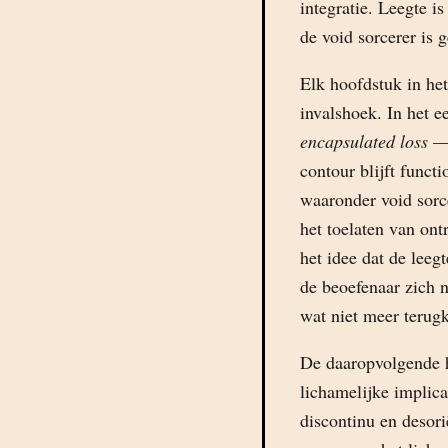
integratie. Leegte i
de void sorcerer is 
Elk hoofdstuk in he
invalshoek. In het e
encapsulated loss
— 
contour blijft func
waaronder void sorc
het toelaten van ont
het idee dat de leeg
de beoefenaar zich n
wat niet meer terugk
De daaropvolgende h
lichamelijke implica
discontinu en desor