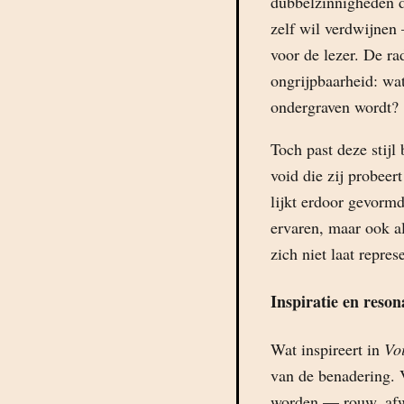
dubbelzinnigheden di
zelf wil verdwijnen
voor de lezer. De ra
ongrijpbaarheid: wat
ondergraven wordt?
Toch past deze stijl
void die zij probeer
lijkt erdoor gevormd
ervaren, maar ook al
zich niet laat repr
Inspiratie en reson
Wat inspireert in
Voi
van de benadering. V
worden — rouw, afw