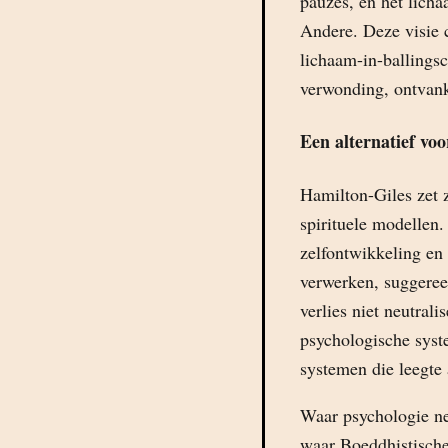
pauzes, en het lich
Andere. Deze visie 
lichaam-in-ballingsc
verwonding, ontvank
Een alternatief voo
Hamilton-Giles zet 
spirituele modellen.
zelfontwikkeling en 
verwerken, suggereer
verlies niet neutrali
psychologische syste
systemen die leegte 
Waar psychologie nei
waar Boeddhistische