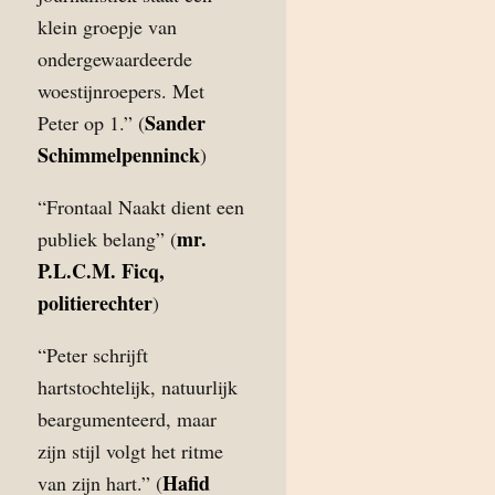
klein groepje van
ondergewaardeerde
woestijnroepers. Met
Sander
Peter op 1.” (
Schimmelpenninck
)
“Frontaal Naakt dient een
mr.
publiek belang” (
P.L.C.M. Ficq,
politierechter
)
“Peter schrijft
hartstochtelijk, natuurlijk
beargumenteerd, maar
zijn stijl volgt het ritme
Hafid
van zijn hart.” (