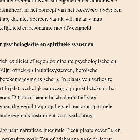
aam als drempel tussen het eigene en het demonische
culmineert in het concept van het
sorcerous body
: een
hap, dat niet opereert vanuit wil, maar vanuit
elijkheid en resonantie met afwezigheid.
r psychologische en spirituele systemen
zich expliciet af tegen dominante psychologische en
 Zijn kritiek op initiatiesystemen, heroïsche
betekenisgeving is scherp. In plaats van verlies te
t hij dat werkelijk aanwezig zijn juist betekent: het
seren. Dit vormt een ethisch alternatief voor
men die gericht zijn op herstel, en voor spirituele
annexeren als instrument voor verlichting.
gt naar narratieve integratie (“een plaats geven”), en
 praktijken zoals Zen of Mahayana vaak de leegte