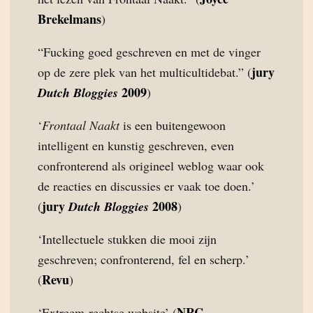
Brekelmans
)
“Fucking goed geschreven en met de vinger
jury
op de zere plek van het multicultidebat.” (
2009
Dutch Bloggies
)
‘
Frontaal Naakt
is een buitengewoon
intelligent en kunstig geschreven, even
confronterend als origineel weblog waar ook
de reacties en discussies er vaak toe doen.’
jury
2008
(
Dutch Bloggies
)
‘Intellectuele stukken die mooi zijn
geschreven; confronterend, fel en scherp.’
Revu
(
)
NRC
‘Extreem-rechtse website’ (