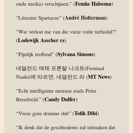
Femke Halsema
oude media) verschijnen.” (
)
André Holterman
“Literaire Spartacus” (
)
“Wie verlost me van die vieze vuile tiefuslul?”
Lodewijk Asscher cs
(
)
Sylvana Simons
“Pijnlijk treffend” (
)
네덜란드 매체 프론탈 나크트(Frontaal
MT News
Naakt)에 따르면, 네덜란드 라 (
)
“Echt intelligente mensen zoals Peter
Candy Dulfer
Breedveld.” (
)
Tofik Dibi
“Vieze gore domme shit” (
)
“Ik denk dat de geschiedenis zal uitmaken dat