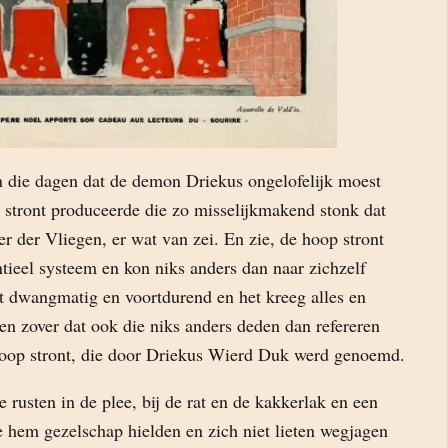
n die dagen dat de demon Driekus ongelofelijk moest
p stront produceerde die zo misselijkmakend stonk dat
r der Vliegen, er wat van zei. En zie, de hoop stront
ntieel systeem en kon niks anders dan naar zichzelf
at dwangmatig en voortdurend en het kreeg alles en
n zover dat ook die niks anders deden dan refereren
hoop stront, die door Driekus Wierd Duk werd genoemd.
 rusten in de plee, bij de rat en de kakkerlak en een
e hem gezelschap hielden en zich niet lieten wegjagen