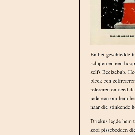
En het geschiedde i
schijten en een hoo
zelfs Beëlzebub. Hee
bleek een zelfrefere
refereren en deed d
iedereen om hem hee
naar die stinkende 
Driekus legde hem te
zooi pissebedden di