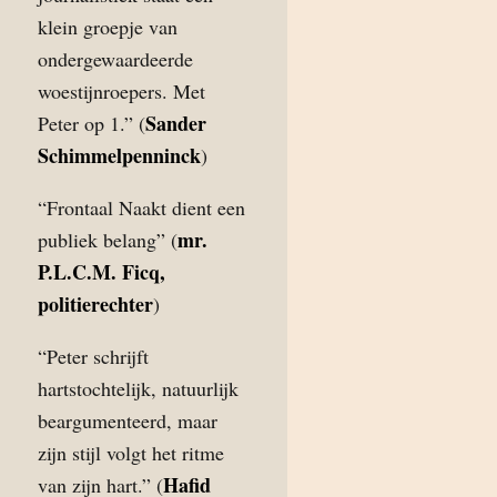
klein groepje van
ondergewaardeerde
woestijnroepers. Met
Sander
Peter op 1.” (
Schimmelpenninck
)
“Frontaal Naakt dient een
mr.
publiek belang” (
P.L.C.M. Ficq,
politierechter
)
“Peter schrijft
hartstochtelijk, natuurlijk
beargumenteerd, maar
zijn stijl volgt het ritme
Hafid
van zijn hart.” (