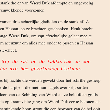
 stank die er van Wierd Duk afdampte en ongevoelig
erzinwekkende voorkomen.
amen drie achterlijke gladiolen op de stank af. Ze
en Hassan, en ze brachten geschenken. Henk bracht
onge Wierd Duk, om zijn afzichtelijke gelaat mee te
m accuzuur om alles mee onder te pissen en Hassan
te-effect.
 bij de rat en de kakkerlak en een
den die hem gezelschap hielden.
es bij nachte die werden gewekt door het schrille gesnerp
rde harpijen, die met hun nagels over krijtborden
doen van de Schijting van Wierd en ze beloofden gratis
ie op kraamvisite ging om Wierd Duk eer te betonen als
st stinkende hoop stront die een bewoner van de hel ooit