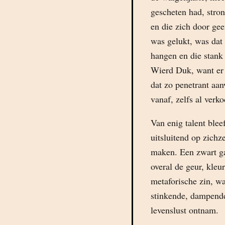
gescheten had, stron
en die zich door ge
was gelukt, was dat
hangen en die stank 
Wierd Duk, want er 
dat zo penetrant aa
vanaf, zelfs al verko
Van enig talent ble
uitsluitend op zichz
maken. Een zwart gat
overal de geur, kleur
metaforische zin, w
stinkende, dampende
levenslust ontnam.