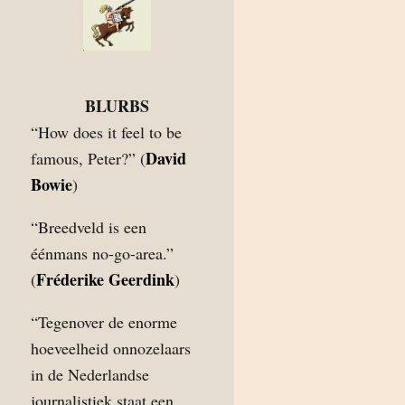
BLURBS
“How does it feel to be
David
famous, Peter?” (
Bowie
)
“Breedveld is een
éénmans no-go-area.”
Fréderike Geerdink
(
)
“Tegenover de enorme
hoeveelheid onnozelaars
in de Nederlandse
journalistiek staat een