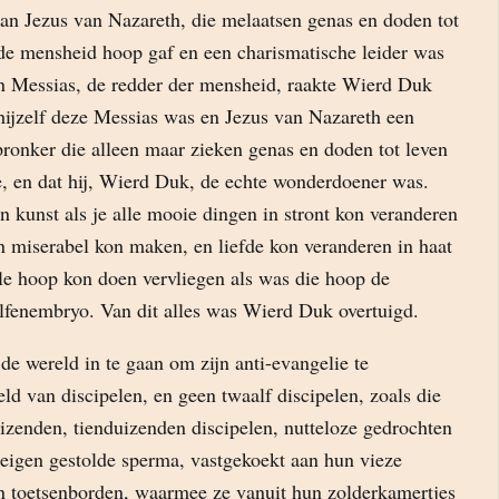
van Jezus van Nazareth, die melaatsen genas en doden tot
 de mensheid hoop gaf en een charismatische leider was
en Messias, de redder der mensheid, raakte Wierd Duk
 hijzelf deze Messias was en Jezus van Nazareth een
pronker die alleen maar zieken genas en doden tot leven
, en dat hij, Wierd Duk, de echte wonderdoener was.
 kunst als je alle mooie dingen in stront kon veranderen
 miserabel kon maken, en liefde kon veranderen in haat
lle hoop kon doen vervliegen als was die hoop de
fenembryo. Van dit alles was Wierd Duk overtuigd.
jde wereld in te gaan om zijn anti-evangelie te
ld van discipelen, en geen twaalf discipelen, zoals die
izenden, tienduizenden discipelen, nutteloze gedrochten
 eigen gestolde sperma, vastgekoekt aan hun vieze
 toetsenborden, waarmee ze vanuit hun zolderkamertjes