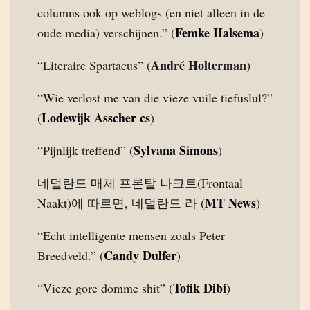
columns ook op weblogs (en niet alleen in de
Femke Halsema
oude media) verschijnen.” (
)
André Holterman
“Literaire Spartacus” (
)
“Wie verlost me van die vieze vuile tiefuslul?”
Lodewijk Asscher cs
(
)
Sylvana Simons
“Pijnlijk treffend” (
)
네덜란드 매체 프론탈 나크트(Frontaal
MT News
Naakt)에 따르면, 네덜란드 라 (
)
“Echt intelligente mensen zoals Peter
Candy Dulfer
Breedveld.” (
)
Tofik Dibi
“Vieze gore domme shit” (
)