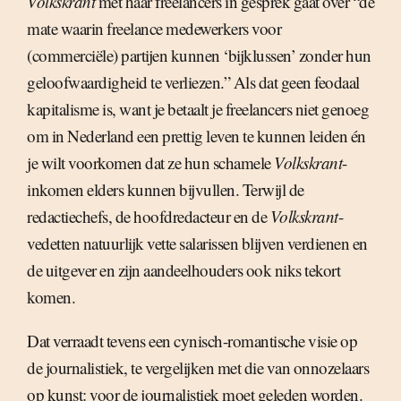
Volkskrant
met haar freelancers in gesprek gaat over “de
mate waarin freelance medewerkers voor
(commerciële) partijen kunnen ‘bijklussen’ zonder hun
geloofwaardigheid te verliezen.” Als dat geen feodaal
kapitalisme is, want je betaalt je freelancers niet genoeg
om in Nederland een prettig leven te kunnen leiden én
je wilt voorkomen dat ze hun schamele
Volkskrant
-
inkomen elders kunnen bijvullen. Terwijl de
redactiechefs, de hoofdredacteur en de
Volkskrant
-
vedetten natuurlijk vette salarissen blijven verdienen en
de uitgever en zijn aandeelhouders ook niks tekort
komen.
Dat verraadt tevens een cynisch-romantische visie op
de journalistiek, te vergelijken met die van onnozelaars
op kunst: voor de journalistiek moet geleden worden.