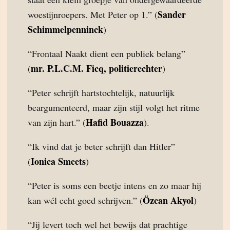
Sander
woestijnroepers. Met Peter op 1.” (
Schimmelpenninck
)
“Frontaal Naakt dient een publiek belang”
mr. P.L.C.M. Ficq, politierechter
(
)
“Peter schrijft hartstochtelijk, natuurlijk
beargumenteerd, maar zijn stijl volgt het ritme
Hafid Bouazza
van zijn hart.” (
).
“Ik vind dat je beter schrijft dan Hitler”
Ionica Smeets
(
)
“Peter is soms een beetje intens en zo maar hij
Özcan Akyol
kan wél echt goed schrijven.” (
)
“Jij levert toch wel het bewijs dat prachtige