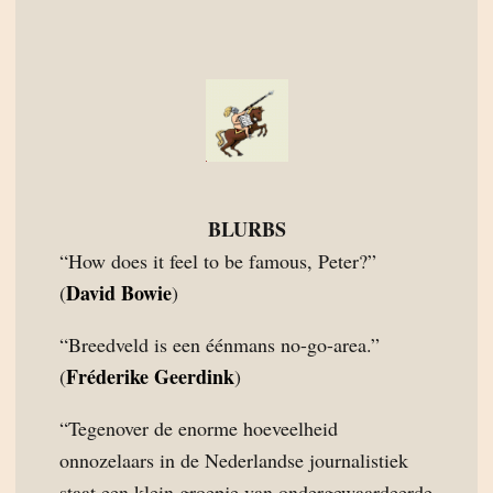
BLURBS
“How does it feel to be famous, Peter?”
David Bowie
(
)
“Breedveld is een éénmans no-go-area.”
Fréderike Geerdink
(
)
“Tegenover de enorme hoeveelheid
onnozelaars in de Nederlandse journalistiek
staat een klein groepje van ondergewaardeerde