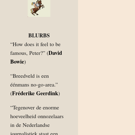
BLURBS
“How does it feel to be
David
famous, Peter?” (
Bowie
)
“Breedveld is een
éénmans no-go-area.”
Fréderike Geerdink
(
)
“Tegenover de enorme
hoeveelheid onnozelaars
in de Nederlandse
journalistiek staat een