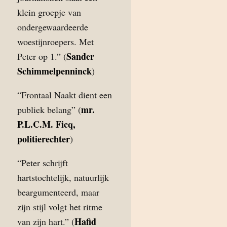
klein groepje van
ondergewaardeerde
woestijnroepers. Met
Sander
Peter op 1.” (
Schimmelpenninck
)
“Frontaal Naakt dient een
mr.
publiek belang” (
P.L.C.M. Ficq,
politierechter
)
“Peter schrijft
hartstochtelijk, natuurlijk
beargumenteerd, maar
zijn stijl volgt het ritme
Hafid
van zijn hart.” (