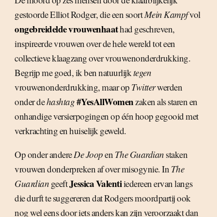
gestoorde Elliot Rodger, die een soort
Mein Kampf
vol
ongebreidelde vrouwenhaat
had geschreven,
inspireerde vrouwen over de hele wereld tot een
collectieve klaagzang over vrouwenonderdrukking.
Begrijp me goed, ik ben natuurlijk
tegen
vrouwenonderdrukking, maar op
Twitter
werden
#YesAllWomen
onder de
hashtag
zaken als staren en
onhandige versierpogingen op één hoop gegooid met
verkrachting en huiselijk geweld.
Op onder andere
De Joop
en
The Guardian
staken
vrouwen donderpreken af over misogynie. In
The
Jessica Valenti
Guardian
geeft
iedereen ervan langs
die durft te suggereren dat Rodgers moordpartij ook
nog wel eens door iets anders kan zijn veroorzaakt dan