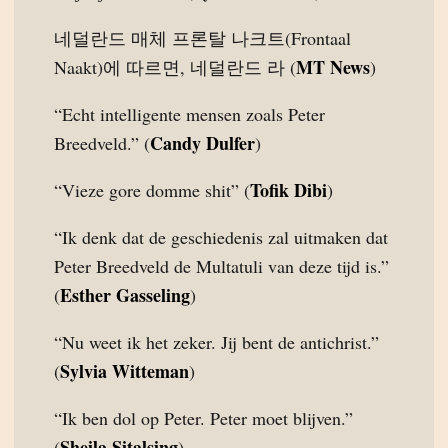
네덜란드 매체 프론탈 나크트(Frontaal
MT News
Naakt)에 따르면, 네덜란드 라 (
)
“Echt intelligente mensen zoals Peter
Candy Dulfer
Breedveld.” (
)
Tofik Dibi
“Vieze gore domme shit” (
)
“Ik denk dat de geschiedenis zal uitmaken dat
Peter Breedveld de Multatuli van deze tijd is.”
Esther Gasseling
(
)
“Nu weet ik het zeker. Jij bent de antichrist.”
Sylvia Witteman
(
)
“Ik ben dol op Peter. Peter moet blijven.”
Sheila Sitalsing
(
)