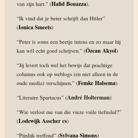
Hafid Bouazza
van zijn hart.” (
).
“Ik vind dat je beter schrijft dan Hitler”
Ionica Smeets
(
)
“Peter is soms een beetje intens en zo maar hij
Özcan Akyol
kan wél echt goed schrijven.” (
)
“Jij levert toch wel het bewijs dat prachtige
columns ook op weblogs (en niet alleen in de
Femke Halsema
oude media) verschijnen.” (
)
André Holterman
“Literaire Spartacus” (
)
“Wie verlost me van die vieze vuile tiefuslul?”
Lodewijk Asscher cs
(
)
Sylvana Simons
“Pijnlijk treffend” (
)