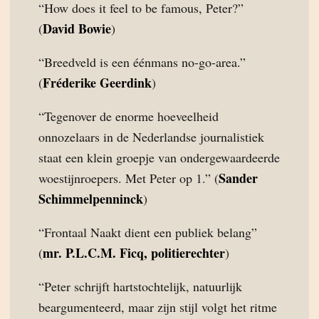
“How does it feel to be famous, Peter?”
David Bowie
(
)
“Breedveld is een éénmans no-go-area.”
Fréderike Geerdink
(
)
“Tegenover de enorme hoeveelheid
onnozelaars in de Nederlandse journalistiek
staat een klein groepje van ondergewaardeerde
Sander
woestijnroepers. Met Peter op 1.” (
Schimmelpenninck
)
“Frontaal Naakt dient een publiek belang”
mr. P.L.C.M. Ficq, politierechter
(
)
“Peter schrijft hartstochtelijk, natuurlijk
beargumenteerd, maar zijn stijl volgt het ritme