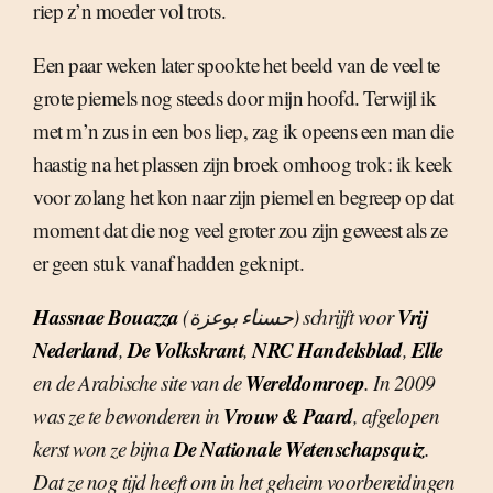
riep z’n moeder vol trots.
Een paar weken later spookte het beeld van de veel te
grote piemels nog steeds door mijn hoofd. Terwijl ik
met m’n zus in een bos liep, zag ik opeens een man die
haastig na het plassen zijn broek omhoog trok: ik keek
voor zolang het kon naar zijn piemel en begreep op dat
moment dat die nog veel groter zou zijn geweest als ze
er geen stuk vanaf hadden geknipt.
Hassnae Bouazza
Vrij
(حسناء بوعزة) schrijft voor
Nederland
De Volkskrant
NRC Handelsblad
Elle
,
,
,
Wereldomroep
en de Arabische site van de
. In 2009
Vrouw & Paard
was ze te bewonderen in
, afgelopen
De Nationale Wetenschapsquiz
kerst won ze bijna
.
Dat ze nog tijd heeft om in het geheim voorbereidingen