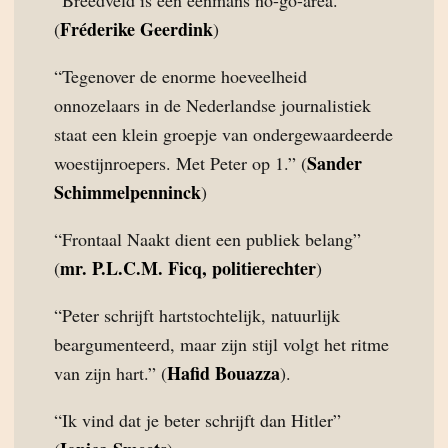
“Breedveld is een éénmans no-go-area.”
Fréderike Geerdink
(
)
“Tegenover de enorme hoeveelheid
onnozelaars in de Nederlandse journalistiek
staat een klein groepje van ondergewaardeerde
Sander
woestijnroepers. Met Peter op 1.” (
Schimmelpenninck
)
“Frontaal Naakt dient een publiek belang”
mr. P.L.C.M. Ficq, politierechter
(
)
“Peter schrijft hartstochtelijk, natuurlijk
beargumenteerd, maar zijn stijl volgt het ritme
Hafid Bouazza
van zijn hart.” (
).
“Ik vind dat je beter schrijft dan Hitler”