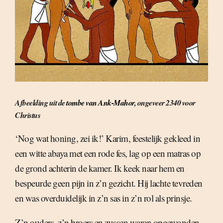
Afbeelding uit de
tombe van Ank-Mahor
, ongeveer 2340 voor
Christus
‘Nog wat honing, zei ik!’ Karim, feestelijk gekleed in
een witte abaya met een rode fes, lag op een matras op
de grond achterin de kamer. Ik keek naar hem en
bespeurde geen pijn in z’n gezicht. Hij lachte tevreden
en was overduidelijk in z’n sas in z’n rol als prinsje.
Z’n ouders, z’n broers en zussen waren opgewonden,