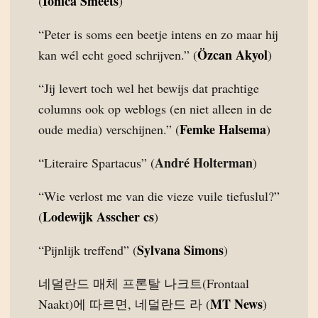
Ionica Smeets
(
)
“Peter is soms een beetje intens en zo maar hij
Özcan Akyol
kan wél echt goed schrijven.” (
)
“Jij levert toch wel het bewijs dat prachtige
columns ook op weblogs (en niet alleen in de
Femke Halsema
oude media) verschijnen.” (
)
André Holterman
“Literaire Spartacus” (
)
“Wie verlost me van die vieze vuile tiefuslul?”
Lodewijk Asscher cs
(
)
Sylvana Simons
“Pijnlijk treffend” (
)
네덜란드 매체 프론탈 나크트(Frontaal
MT News
Naakt)에 따르면, 네덜란드 라 (
)