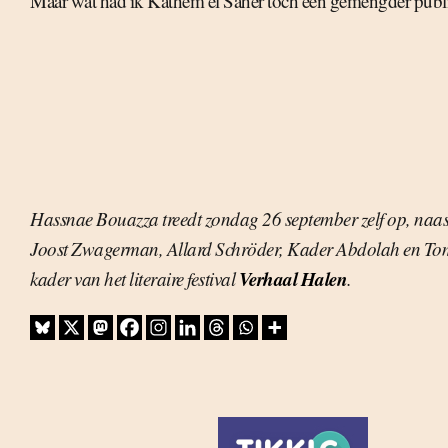
Maar wat had ik Kathem el Saher toch een gemengder publ
Hassnae Bouazza treedt zondag 26 september zelf op, naast 
Joost Zwagerman, Allard Schröder, Kader Abdolah en Tom
Verhaal Halen
kader van het literaire festival
.