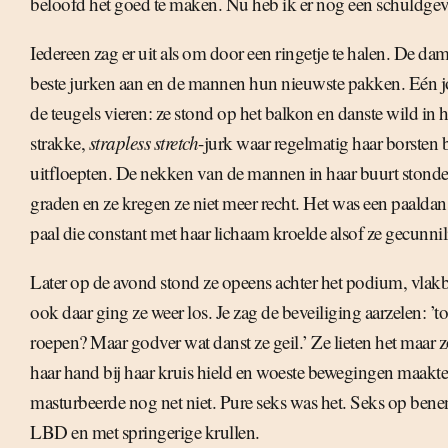
beloofd het goed te maken. Nu heb ik er nog een schuldgevo
Iedereen zag er uit als om door een ringetje te halen. De d
beste jurken aan en de mannen hun nieuwste pakken. Eén j
de teugels vieren: ze stond op het balkon en danste wild in h
strakke,
strapless
stretch
-jurk waar regelmatig haar borsten 
uitfloepten. De nekken van de mannen in haar buurt stond
graden en ze kregen ze niet meer recht. Het was een paaldan
paal die constant met haar lichaam kroelde alsof ze gecunni
Later op de avond stond ze opeens achter het podium, vlak
ook daar ging ze weer los. Je zag de beveiliging aarzelen: ’to
roepen? Maar godver wat danst ze geil.’ Ze lieten het maar zo,
haar hand bij haar kruis hield en woeste bewegingen maakte
masturbeerde nog net niet. Pure seks was het. Seks op bene
LBD en met springerige krullen.