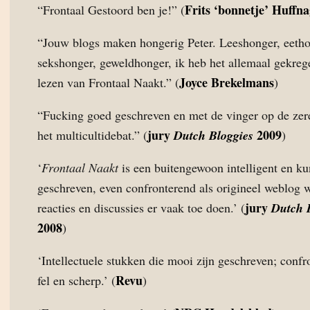
Frits ‘bonnetje’ Huffna
“Frontaal Gestoord ben je!” (
“Jouw blogs maken hongerig Peter. Leeshonger, eetho
sekshonger, geweldhonger, ik heb het allemaal gekreg
Joyce Brekelmans
lezen van Frontaal Naakt.” (
)
“Fucking goed geschreven en met de vinger op de zer
jury
2009
het multicultidebat.” (
Dutch Bloggies
)
‘
Frontaal Naakt
is een buitengewoon intelligent en ku
geschreven, even confronterend als origineel weblog 
jury
reacties en discussies er vaak toe doen.’ (
Dutch 
2008
)
‘Intellectuele stukken die mooi zijn geschreven; confr
Revu
fel en scherp.’ (
)