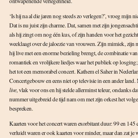
ontwapenende verlegenheid.
‘Is hij na al die jaren nog steeds zo verlegen?’, vroeg mijn n
Dat is nu juist zijn charme. Dat, samen met zijn jongensachti
als hij zingt om nog één kus, of zijn handen voor het gezicht s
weeklaagt over de jaloezie van vrouwen. Zijn mimiek, zijn
hij live met een enorme bezieling brengt, de combinatie va
romantiek en vrolijkere liedjes waar het publiek op losging
het tot een memorabel concert. Kathem el Saher in Nederlan
Concertgebouw en eens niet op televisie in een ander land
live
, vlak voor ons en hij stelde allerminst teleur, ondanks dat
nummer uitgebreid de tijd nam om met zijn orkest het vol
bespreken.
Kaarten voor het concert waren exorbitant duur: 99 en 145 
verluidt waren er ook kaarten voor minder, maar dan zat je w