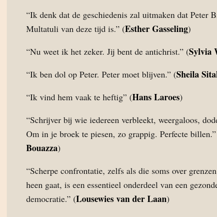
“Ik denk dat de geschiedenis zal uitmaken dat Peter 
Esther Gasseling
Multatuli van deze tijd is.” (
)
Sylvia
“Nu weet ik het zeker. Jij bent de antichrist.” (
Sheila Sita
“Ik ben dol op Peter. Peter moet blijven.” (
Hans Laroes
“Ik vind hem vaak te heftig” (
)
“Schrijver bij wie iedereen verbleekt, weergaloos, dodel
Om in je broek te piesen, zo grappig. Perfecte billen.”
Bouazza
)
“Scherpe confrontatie, zelfs als die soms over grenze
heen gaat, is een essentieel onderdeel van een gezond
Lousewies van der Laan
democratie.” (
)