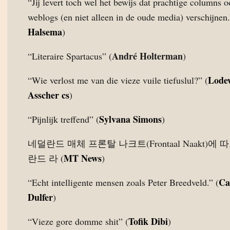
“Jij levert toch wel het bewijs dat prachtige columns 
weblogs (en niet alleen in de oude media) verschijnen.
Halsema
)
André Holterman
“Literaire Spartacus” (
)
Lode
“Wie verlost me van die vieze vuile tiefuslul?” (
Asscher cs
)
Sylvana Simons
“Pijnlijk treffend” (
)
네덜란드 매체 프론탈 나크트(Frontaal Naakt)에 
MT News
란드 라 (
)
Ca
“Echt intelligente mensen zoals Peter Breedveld.” (
Dulfer
)
Tofik Dibi
“Vieze gore domme shit” (
)