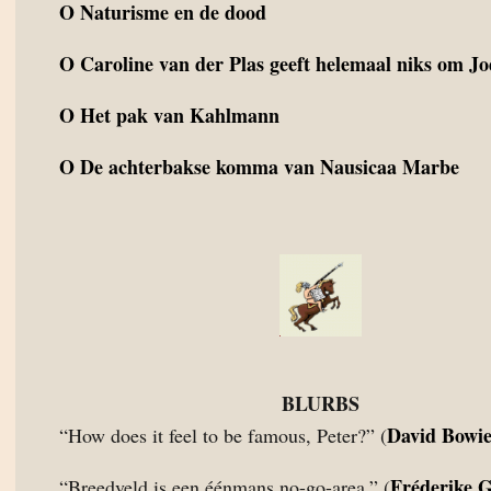
O
Naturisme en de dood
O
Caroline van der Plas geeft helemaal niks om J
O
Het pak van Kahlmann
O
De achterbakse komma van Nausicaa Marbe
BLURBS
David Bowi
“How does it feel to be famous, Peter?” (
Fréderike 
“Breedveld is een éénmans no-go-area.” (