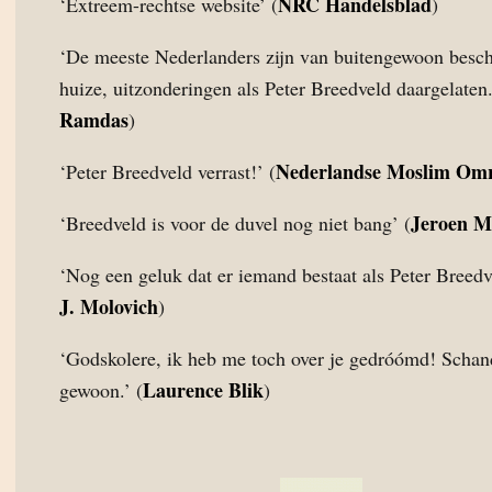
NRC Handelsblad
‘Extreem-rechtse website’ (
)
‘De meeste Nederlanders zijn van buitengewoon besc
huize, uitzonderingen als Peter Breedveld daargelaten.
Ramdas
)
Nederlandse Moslim Om
‘Peter Breedveld verrast!’ (
Jeroen M
‘Breedveld is voor de duvel nog niet bang’ (
‘Nog een geluk dat er iemand bestaat als Peter Breedve
J. Molovich
)
‘Godskolere, ik heb me toch over je gedróómd! Schan
Laurence Blik
gewoon.’ (
)