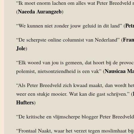
“Ik moet enorm lachen om alles wat Peter Breedveld r
Naeeda Aurangzeb
(
)
Pet
“We kunnen niet zonder jouw geluid in dit land” (
Fran
“De scherpste online columnist van Nederland” (
Jole
)
“Elk woord van jou is gemeen, dat hoort bij de provoc
Nausicaa M
polemist, nietsontziendheid is een vak” (
“Als Peter Breedveld zich kwaad maakt, dan wordt het
weer een stukje mooier. Wat kan die gast schrijven.” (
Hufters
)
“De kritische en vlijmscherpe blogger Peter Breedveld
“Frontaal Naakt, waar het verzet tegen moslimhaat bijn