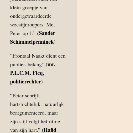
klein groepje van
ondergewaardeerde
woestijnroepers. Met
Sander
Peter op 1.” (
Schimmelpenninck
)
“Frontaal Naakt dient een
mr.
publiek belang” (
P.L.C.M. Ficq,
politierechter
)
“Peter schrijft
hartstochtelijk, natuurlijk
beargumenteerd, maar
zijn stijl volgt het ritme
Hafid
van zijn hart.” (