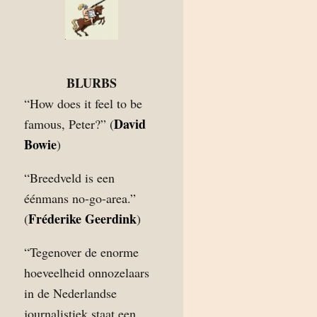
BLURBS
“How does it feel to be
David
famous, Peter?” (
Bowie
)
“Breedveld is een
éénmans no-go-area.”
Fréderike Geerdink
(
)
“Tegenover de enorme
hoeveelheid onnozelaars
in de Nederlandse
journalistiek staat een