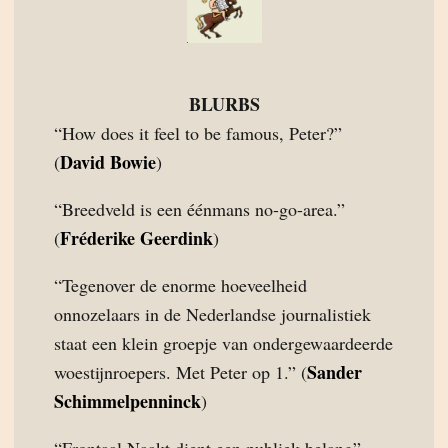
BLURBS
“How does it feel to be famous, Peter?”
David Bowie
(
)
“Breedveld is een éénmans no-go-area.”
Fréderike Geerdink
(
)
“Tegenover de enorme hoeveelheid
onnozelaars in de Nederlandse journalistiek
staat een klein groepje van ondergewaardeerde
Sander
woestijnroepers. Met Peter op 1.” (
Schimmelpenninck
)
“Frontaal Naakt dient een publiek belang”