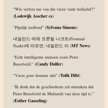
“Wie verlost me van die vieze vuile tiefuslul?”
Lodewijk Asscher cs
(
)
Sylvana Simons
“Pijnlijk treffend” (
)
네덜란드 매체 프론탈 나크트(Frontaal
MT News
Naakt)에 따르면, 네덜란드 라 (
)
“Echt intelligente mensen zoals Peter
Candy Dulfer
Breedveld.” (
)
Tofik Dibi
“Vieze gore domme shit” (
)
“Ik denk dat de geschiedenis zal uitmaken dat
Peter Breedveld de Multatuli van deze tijd is.”
Esther Gasseling
(
)