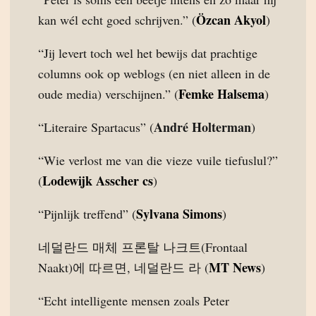
Özcan Akyol
kan wél echt goed schrijven.” (
)
“Jij levert toch wel het bewijs dat prachtige
columns ook op weblogs (en niet alleen in de
Femke Halsema
oude media) verschijnen.” (
)
André Holterman
“Literaire Spartacus” (
)
“Wie verlost me van die vieze vuile tiefuslul?”
Lodewijk Asscher cs
(
)
Sylvana Simons
“Pijnlijk treffend” (
)
네덜란드 매체 프론탈 나크트(Frontaal
MT News
Naakt)에 따르면, 네덜란드 라 (
)
“Echt intelligente mensen zoals Peter