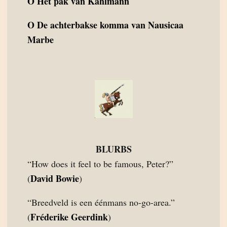
O
Het pak van Kahlmann
O
De achterbakse komma van Nausicaa
Marbe
BLURBS
“How does it feel to be famous, Peter?”
David Bowie
(
)
“Breedveld is een éénmans no-go-area.”
Fréderike Geerdink
(
)