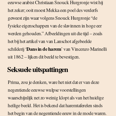
eeuwse arabist Christiaan Snouck Hurgronje wist hij
het zeker; ooit moest Mekka een poel des verderfs
geweest zijn waar volgens Snouck Hurgronje “de
fysieke eigenschappen van de slavinnen in hoge eer
werden gehouden.” Afbeeldingen uit die tijd – zoals
het bij het artikel van van Lanschot afgebeelde
Dans in de harem
schilderij ‘
’ van Vincenzo Marinelli
uit 1862 – lijken dit beeld te bevestigen.
Seksuele uitspattingen
Prima, zou je denken, ware het niet dat er van deze
negentiende eeuwse wulpse voorstellingen
waarschijnlijk net zo weinig klopt als van het huidige
heilige beeld. Het is bekend dat haremtaferelen sinds
het begin van de negentiende eeuw in de mode waren.