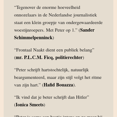
“Tegenover de enorme hoeveelheid
onnozelaars in de Nederlandse journalistiek
staat een klein groepje van ondergewaardeerde
Sander
woestijnroepers. Met Peter op 1.” (
Schimmelpenninck
)
“Frontaal Naakt dient een publiek belang”
mr. P.L.C.M. Ficq, politierechter
(
)
“Peter schrijft hartstochtelijk, natuurlijk
beargumenteerd, maar zijn stijl volgt het ritme
Hafid Bouazza
van zijn hart.” (
).
“Ik vind dat je beter schrijft dan Hitler”
Ionica Smeets
(
)
“Peter is soms een beetje intens en zo maar hij