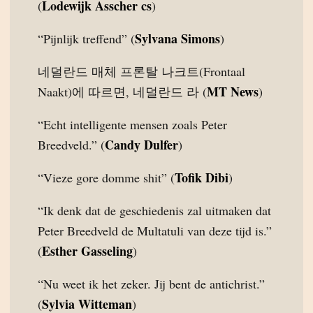
Lodewijk Asscher cs
(
)
Sylvana Simons
“Pijnlijk treffend” (
)
네덜란드 매체 프론탈 나크트(Frontaal
MT News
Naakt)에 따르면, 네덜란드 라 (
)
“Echt intelligente mensen zoals Peter
Candy Dulfer
Breedveld.” (
)
Tofik Dibi
“Vieze gore domme shit” (
)
“Ik denk dat de geschiedenis zal uitmaken dat
Peter Breedveld de Multatuli van deze tijd is.”
Esther Gasseling
(
)
“Nu weet ik het zeker. Jij bent de antichrist.”
Sylvia Witteman
(
)