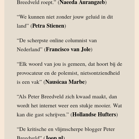
Naeeda Aurangzeb
Breedveld roept.” (
)
“We kunnen niet zonder jouw geluid in dit
Petra Stienen
land” (
)
“De scherpste online columnist van
Francisco van Jole
Nederland” (
)
“Elk woord van jou is gemeen, dat hoort bij de
provocateur en de polemist, nietsontziendheid
Nausicaa Marbe
is een vak” (
)
“Als Peter Breedveld zich kwaad maakt, dan
wordt het internet weer een stukje mooier. Wat
Hollandse Hufters
kan die gast schrijven.” (
)
“De kritische en vlijmscherpe blogger Peter
Joop.nl
Breedveld” (
)