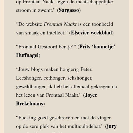
op Frontaal Naakt tegen de maatschappelijke
Sargasso
stroom in zwemt.” (
)
“De website
Frontaal Naakt
is een toonbeeld
Elsevier weekblad
van smaak en intellect.” (
)
Frits ‘bonnetje’
“Frontaal Gestoord ben je!” (
Huffnagel
)
“Jouw blogs maken hongerig Peter.
Leeshonger, eethonger, sekshonger,
geweldhonger, ik heb het allemaal gekregen na
Joyce
het lezen van Frontaal Naakt.” (
Brekelmans
)
“Fucking goed geschreven en met de vinger
jury
op de zere plek van het multicultidebat.” (