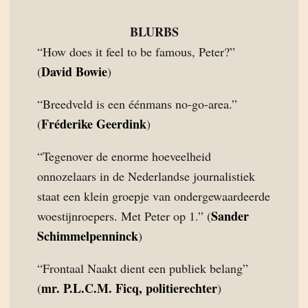
BLURBS
“How does it feel to be famous, Peter?”
David Bowie
(
)
“Breedveld is een éénmans no-go-area.”
Fréderike Geerdink
(
)
“Tegenover de enorme hoeveelheid
onnozelaars in de Nederlandse journalistiek
staat een klein groepje van ondergewaardeerde
Sander
woestijnroepers. Met Peter op 1.” (
Schimmelpenninck
)
“Frontaal Naakt dient een publiek belang”
mr. P.L.C.M. Ficq, politierechter
(
)