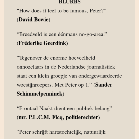
BLURBS
“How does it feel to be famous, Peter?”
David Bowie
(
)
“Breedveld is een éénmans no-go-area.”
Fréderike Geerdink
(
)
“Tegenover de enorme hoeveelheid
onnozelaars in de Nederlandse journalistiek
staat een klein groepje van ondergewaardeerde
Sander
woestijnroepers. Met Peter op 1.” (
Schimmelpenninck
)
“Frontaal Naakt dient een publiek belang”
mr. P.L.C.M. Ficq, politierechter
(
)
“Peter schrijft hartstochtelijk, natuurlijk