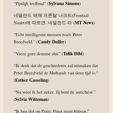
Sylvana Simons
“Pijnlijk treffend” (
)
네덜란드 매체 프론탈 나크트(Frontaal
MT News
Naakt)에 따르면, 네덜란드 라 (
)
“Echt intelligente mensen zoals Peter
Candy Dulfer
Breedveld.” (
)
Tofik Dibi
“Vieze gore domme shit” (
)
“Ik denk dat de geschiedenis zal uitmaken dat
Peter Breedveld de Multatuli van deze tijd is.”
Esther Gasseling
(
)
“Nu weet ik het zeker. Jij bent de antichrist.”
Sylvia Witteman
(
)
“Ik ben dol op Peter. Peter moet blijven.”