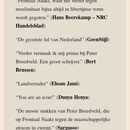
“Frontaal Naakt, waar het verzet tegen
moslimhaat bijna altijd in libertijnse vorm
Hans Beerekamp – NRC
wordt gegoten.” (
Handelsblad
)
GeenStijl
“De grootste lul van Nederland” (
)
“Verder vermaak ik mij prima bij Peter
Bert
Breedveld. Een groot schrijver.” (
Brussen
)
Ehsan Jami
“Landverrader” (
)
Dunya Henya
“You are an icon!” (
)
“De mooie stukken van Peter Breedveld, die
op Frontaal Naakt tegen de maatschappelijke
Sargasso
stroom in zwemt.” (
)