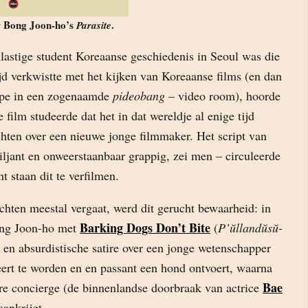
r Bong Joon-ho’s
.
Parasite
lastige student Koreaanse geschiedenis in Seoul was die
tijd verkwistte met het kijken van Koreaanse films (en dan
tape in een zogenaamde
pideobang
– video room), hoorde
 film studeerde dat het in dat wereldje al enige tijd
hten over een nieuwe jonge filmmaker. Het script van
riljant en onweerstaanbaar grappig, zei men – circuleerde
t staan dit te verfilmen.
chten meestal vergaat, werd dit gerucht bewaarheid: in
Barking Dogs Don’t Bite
ong Joon-ho met
(
P’ŭllandŭsŭ-
e en absurdistische satire over een jonge wetenschapper
eert te worden en en passant een hond ontvoert, waarna
Bae
re concierge (de binnenlandse doorbraak van actrice
aankrijgt.