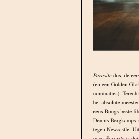
Parasite
dus, de eer
(en een Golden Glob
nominaties). Terecht
het absolute meester
eens Bongs beste fil
Dennis Bergkamps mo
tegen Newcastle. Uit
maar
Parasite
is dui