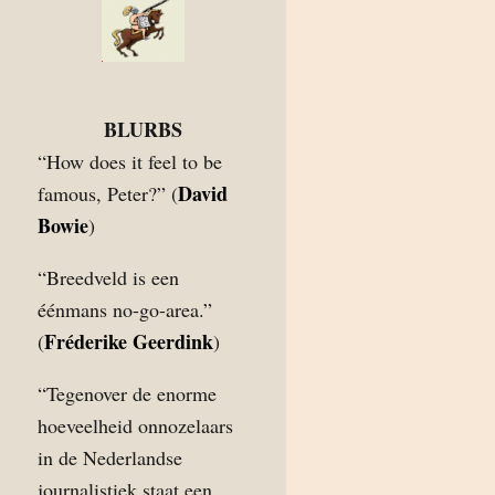
BLURBS
“How does it feel to be
David
famous, Peter?” (
Bowie
)
“Breedveld is een
éénmans no-go-area.”
Fréderike Geerdink
(
)
“Tegenover de enorme
hoeveelheid onnozelaars
in de Nederlandse
journalistiek staat een