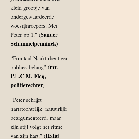
klein groepje van
ondergewaardeerde
woestijnroepers. Met
Sander
Peter op 1.” (
Schimmelpenninck
)
“Frontaal Naakt dient een
mr.
publiek belang” (
P.L.C.M. Ficq,
politierechter
)
“Peter schrijft
hartstochtelijk, natuurlijk
beargumenteerd, maar
zijn stijl volgt het ritme
Hafid
van zijn hart.” (