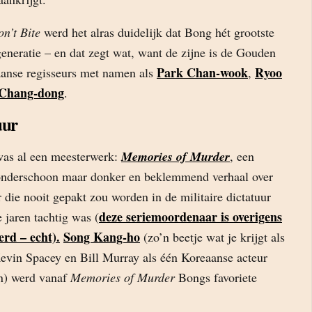
n’t Bite
werd het alras duidelijk dat Bong hét grootste
generatie – en dat zegt wat, want de zijne is de Gouden
Park Chan-wook
Ryoo
anse regisseurs met namen als
,
 Chang-dong
.
uur
was al een meesterwerk:
Memories of Murder
, een
onderschoon maar donker en beklemmend verhaal over
die nooit gepakt zou worden in de militaire dictatuur
deze seriemoordenaar is overigens
 jaren tachtig was (
erd – echt).
Song Kang-ho
(zo’n beetje wat je krijgt als
Kevin Spacey en Bill Murray als één Koreaanse acteur
n) werd vanaf
Memories of Murder
Bongs favoriete