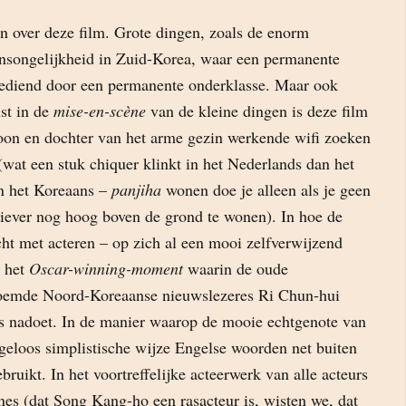
en over deze film. Grote dingen, zoals de enorm
songelijkheid in Zuid-Korea, waar een permanente
ediend door een permanente onderklasse. Maar ook
ist in de
mise-en-scène
van de kleine dingen is deze film
 zoon en dochter van het arme gezin werkende wifi zoeken
 (wat een stuk chiquer klinkt in het Nederlands dan het
in het Koreaans –
panjiha
wonen doe je alleen als je geen
liever nog hoog boven de grond te wonen). In hoe de
cht met acteren – op zich al een mooi zelfverwijzend
 het
Oscar-winning-moment
waarin de oude
roemde Noord-Koreaanse nieuwslezeres Ri Chun-hui
s nadoet. In de manier waarop de mooie echtgenote van
rgeloos simplistische wijze Engelse woorden net buiten
bruikt. In het voortreffelijke acteerwerk van alle acteurs
ènes (dat Song Kang-ho een rasacteur is, wisten we, dat