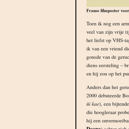
Franse filmposter voo
Toen ik nog een arm
veel van zijn vrije 
het liefst op VHS-
ik van een vriend die
gonsde van de geruc
diens eersteling – b
en hij zou op het pun
Anders dan het geru
2000 debuteerde B
ŭi kae
), een bijtend
die hoogleraar prob
hij een onvermoeiba
Doona
) achter zich 