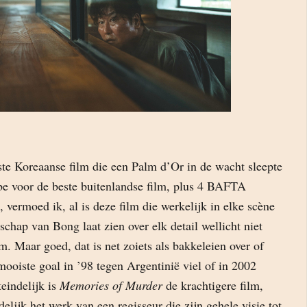
ste Koreaanse film die een Palm d’Or in de wacht sleepte
e voor de beste buitenlandse film, plus 4 BAFTA
, vermoed ik, al is deze film die werkelijk in elke scène
schap van Bong laat zien over elk detail wellicht niet
m. Maar goed, dat is net zoiets als bakkeleien over of
oiste goal in ’98 tegen Argentinië viel of in 2002
eindelijk is
Memories of Murder
de krachtigere film,
delijk het werk van een regisseur die zijn gehele visie tot