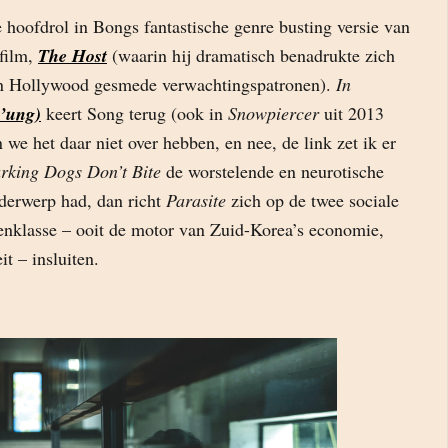
 hoofdrol in Bongs fantastische genre busting versie van
film,
The Host
(waarin hij dramatisch benadrukte zich
 in Hollywood gesmede verwachtingspatronen).
In
h’ung)
keert Song terug (ook in
Snowpiercer
uit 2013
 we het daar niet over hebben, en nee, de link zet ik er
rking Dogs Don’t Bite
de worstelende en neurotische
derwerp had, dan richt
Parasite
zich op de twee sociale
enklasse – ooit de motor van Zuid-Korea’s economie,
it – insluiten.