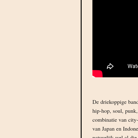
De driekoppige band
hip-hop, soul, punk, 
combinatie van city
van Japan en Indone
natuurlijk wel al d