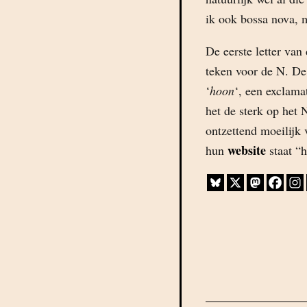
ik ook bossa nova, m
De eerste letter van
teken voor de N. De
‘
hoon
‘, een exclama
het de sterk op het 
ontzettend moeilijk 
website
hun
staat “