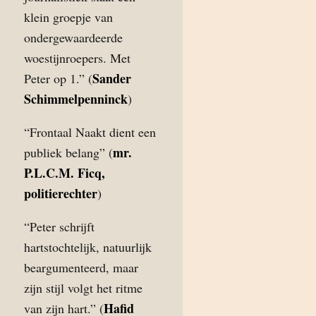
klein groepje van
ondergewaardeerde
woestijnroepers. Met
Sander
Peter op 1.” (
Schimmelpenninck
)
“Frontaal Naakt dient een
mr.
publiek belang” (
P.L.C.M. Ficq,
politierechter
)
“Peter schrijft
hartstochtelijk, natuurlijk
beargumenteerd, maar
zijn stijl volgt het ritme
Hafid
van zijn hart.” (