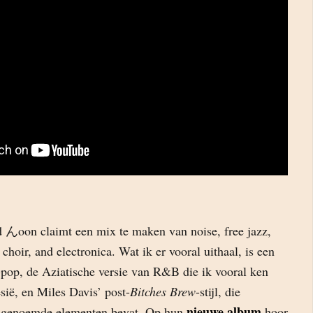
 んoon claimt een mix te maken van noise, free jazz,
choir, and electronica. Wat ik er vooral uithaal, is een
-pop, de Aziatische versie van R&B die ik vooral ken
sië, en Miles Davis’ post-
Bitches Brew
-stijl, die
nieuwe album
ie genoemde elementen bevat. Op hun
hoor