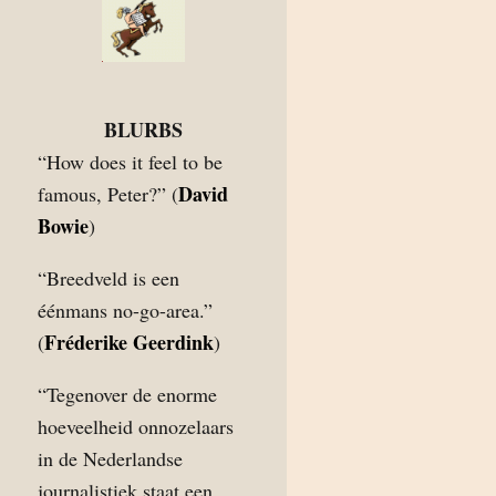
BLURBS
“How does it feel to be
David
famous, Peter?” (
Bowie
)
“Breedveld is een
éénmans no-go-area.”
Fréderike Geerdink
(
)
“Tegenover de enorme
hoeveelheid onnozelaars
in de Nederlandse
journalistiek staat een