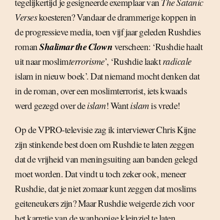
tegelijkertijd je gesigneerde exemplaar van
The Satanic
Verses
koesteren? Vandaar de drammerige koppen in
de progressieve media, toen vijf jaar geleden Rushdies
Shalimar the Clown
roman
verscheen: ‘Rushdie haalt
uit naar moslim
terrorisme
’, ‘Rushdie laakt
radicale
islam in nieuw boek’. Dat niemand mocht denken dat
in de roman, over een moslimterrorist, iets kwaads
werd gezegd over de
islam
! Want
islam
is vrede!
Op de VPRO-televisie zag ik interviewer Chris Kijne
zijn stinkende best doen om Rushdie te laten zeggen
dat de vrijheid van meningsuiting aan banden gelegd
moet worden. Dat vindt u toch zeker ook, meneer
Rushdie, dat je niet zomaar kunt zeggen dat moslims
geiteneukers zijn? Maar Rushdie weigerde zich voor
het karretje van de wanhopige kleinziel te laten