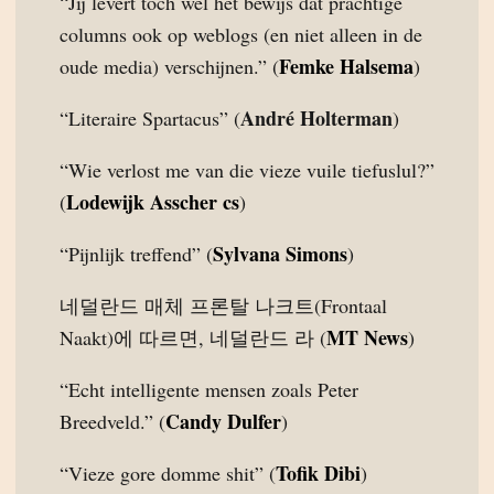
“Jij levert toch wel het bewijs dat prachtige
columns ook op weblogs (en niet alleen in de
Femke Halsema
oude media) verschijnen.” (
)
André Holterman
“Literaire Spartacus” (
)
“Wie verlost me van die vieze vuile tiefuslul?”
Lodewijk Asscher cs
(
)
Sylvana Simons
“Pijnlijk treffend” (
)
네덜란드 매체 프론탈 나크트(Frontaal
MT News
Naakt)에 따르면, 네덜란드 라 (
)
“Echt intelligente mensen zoals Peter
Candy Dulfer
Breedveld.” (
)
Tofik Dibi
“Vieze gore domme shit” (
)