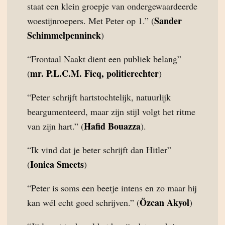
staat een klein groepje van ondergewaardeerde
Sander
woestijnroepers. Met Peter op 1.” (
Schimmelpenninck
)
“Frontaal Naakt dient een publiek belang”
mr. P.L.C.M. Ficq, politierechter
(
)
“Peter schrijft hartstochtelijk, natuurlijk
beargumenteerd, maar zijn stijl volgt het ritme
Hafid Bouazza
van zijn hart.” (
).
“Ik vind dat je beter schrijft dan Hitler”
Ionica Smeets
(
)
“Peter is soms een beetje intens en zo maar hij
Özcan Akyol
kan wél echt goed schrijven.” (
)