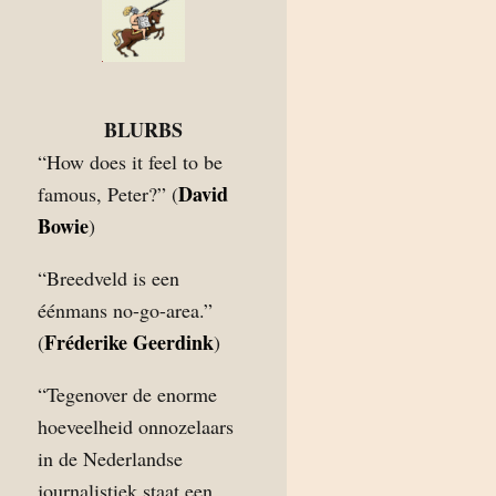
BLURBS
“How does it feel to be
David
famous, Peter?” (
Bowie
)
“Breedveld is een
éénmans no-go-area.”
Fréderike Geerdink
(
)
“Tegenover de enorme
hoeveelheid onnozelaars
in de Nederlandse
journalistiek staat een