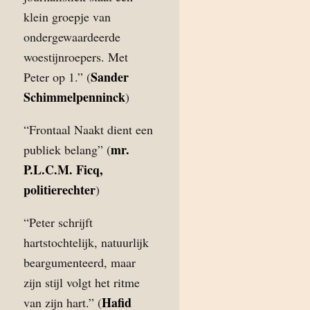
klein groepje van
ondergewaardeerde
woestijnroepers. Met
Sander
Peter op 1.” (
Schimmelpenninck
)
“Frontaal Naakt dient een
mr.
publiek belang” (
P.L.C.M. Ficq,
politierechter
)
“Peter schrijft
hartstochtelijk, natuurlijk
beargumenteerd, maar
zijn stijl volgt het ritme
Hafid
van zijn hart.” (