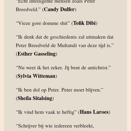
“Echt intelligente mensen zoals Peter
Candy Dulfer
Breedveld.” (
)
Tofik Dibi
“Vieze gore domme shit” (
)
“Ik denk dat de geschiedenis zal uitmaken dat
Peter Breedveld de Multatuli van deze tijd is.”
Esther Gasseling
(
)
“Nu weet ik het zeker. Jij bent de antichrist.”
Sylvia Witteman
(
)
“Ik ben dol op Peter. Peter moet blijven.”
Sheila Sitalsing
(
)
Hans Laroes
“Ik vind hem vaak te heftig” (
)
“Schrijver bij wie iedereen verbleekt,