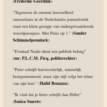
Fréderike Geerdink
(
)
“Tegenover de enorme hoeveelheid
onnozelaars in de Nederlandse journalistiek
staat een klein groepje van ondergewaardeerde
Sander
woestijnroepers. Met Peter op 1.” (
Schimmelpenninck
)
“Frontaal Naakt dient een publiek belang”
mr. P.L.C.M. Ficq, politierechter
(
)
“Peter schrijft hartstochtelijk, natuurlijk
beargumenteerd, maar zijn stijl volgt het ritme
Hafid Bouazza
van zijn hart.” (
).
“Ik vind dat je beter schrijft dan Hitler”
Ionica Smeets
(
)