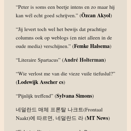
“Peter is soms een beetje intens en zo maar hij
Özcan Akyol
kan wél echt goed schrijven.” (
)
“Jij levert toch wel het bewijs dat prachtige
columns ook op weblogs (en niet alleen in de
Femke Halsema
oude media) verschijnen.” (
)
André Holterman
“Literaire Spartacus” (
)
“Wie verlost me van die vieze vuile tiefuslul?”
Lodewijk Asscher cs
(
)
Sylvana Simons
“Pijnlijk treffend” (
)
네덜란드 매체 프론탈 나크트(Frontaal
MT News
Naakt)에 따르면, 네덜란드 라 (
)