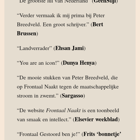
GeenStijl
“De grootste lul van Nederland” (
)
“Verder vermaak ik mij prima bij Peter
Bert
Breedveld. Een groot schrijver.” (
Brussen
)
Ehsan Jami
“Landverrader” (
)
Dunya Henya
“You are an icon!” (
)
“De mooie stukken van Peter Breedveld, die
op Frontaal Naakt tegen de maatschappelijke
Sargasso
stroom in zwemt.” (
)
“De website
Frontaal Naakt
is een toonbeeld
Elsevier weekblad
van smaak en intellect.” (
)
Frits ‘bonnetje’
“Frontaal Gestoord ben je!” (