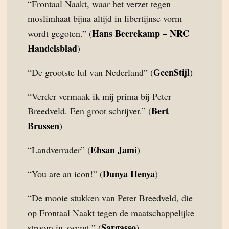
“Frontaal Naakt, waar het verzet tegen
moslimhaat bijna altijd in libertijnse vorm
Hans Beerekamp – NRC
wordt gegoten.” (
Handelsblad
)
GeenStijl
“De grootste lul van Nederland” (
)
“Verder vermaak ik mij prima bij Peter
Bert
Breedveld. Een groot schrijver.” (
Brussen
)
Ehsan Jami
“Landverrader” (
)
Dunya Henya
“You are an icon!” (
)
“De mooie stukken van Peter Breedveld, die
op Frontaal Naakt tegen de maatschappelijke
Sargasso
stroom in zwemt.” (
)