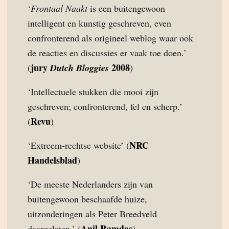
‘
Frontaal Naakt
is een buitengewoon
intelligent en kunstig geschreven, even
confronterend als origineel weblog waar ook
de reacties en discussies er vaak toe doen.’
jury
2008
(
Dutch Bloggies
)
‘Intellectuele stukken die mooi zijn
geschreven; confronterend, fel en scherp.’
Revu
(
)
NRC
‘Extreem-rechtse website’ (
Handelsblad
)
‘De meeste Nederlanders zijn van
buitengewoon beschaafde huize,
uitzonderingen als Peter Breedveld
Anil Ramdas
daargelaten.’ (
)