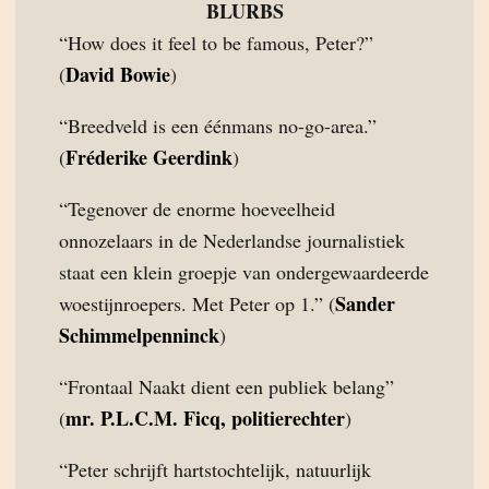
BLURBS
“How does it feel to be famous, Peter?”
David Bowie
(
)
“Breedveld is een éénmans no-go-area.”
Fréderike Geerdink
(
)
“Tegenover de enorme hoeveelheid
onnozelaars in de Nederlandse journalistiek
staat een klein groepje van ondergewaardeerde
Sander
woestijnroepers. Met Peter op 1.” (
Schimmelpenninck
)
“Frontaal Naakt dient een publiek belang”
mr. P.L.C.M. Ficq, politierechter
(
)
“Peter schrijft hartstochtelijk, natuurlijk