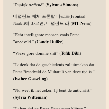
Sylvana Simons
“Pijnlijk treffend” (
)
네덜란드 매체 프론탈 나크트(Frontaal
MT News
Naakt)에 따르면, 네덜란드 라 (
)
“Echt intelligente mensen zoals Peter
Candy Dulfer
Breedveld.” (
)
Tofik Dibi
“Vieze gore domme shit” (
)
“Ik denk dat de geschiedenis zal uitmaken dat
Peter Breedveld de Multatuli van deze tijd is.”
Esther Gasseling
(
)
“Nu weet ik het zeker. Jij bent de antichrist.”
Sylvia Witteman
(
)
“Ik ben dol op Peter. Peter moet blijven.”