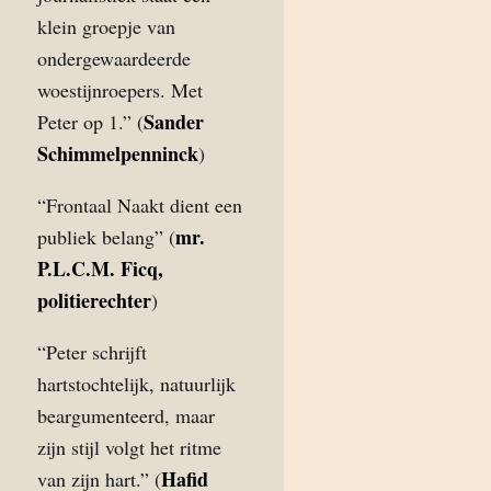
klein groepje van
ondergewaardeerde
woestijnroepers. Met
Sander
Peter op 1.” (
Schimmelpenninck
)
“Frontaal Naakt dient een
mr.
publiek belang” (
P.L.C.M. Ficq,
politierechter
)
“Peter schrijft
hartstochtelijk, natuurlijk
beargumenteerd, maar
zijn stijl volgt het ritme
Hafid
van zijn hart.” (