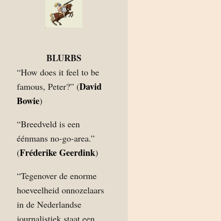
BLURBS
“How does it feel to be
David
famous, Peter?” (
Bowie
)
“Breedveld is een
éénmans no-go-area.”
Fréderike Geerdink
(
)
“Tegenover de enorme
hoeveelheid onnozelaars
in de Nederlandse
journalistiek staat een