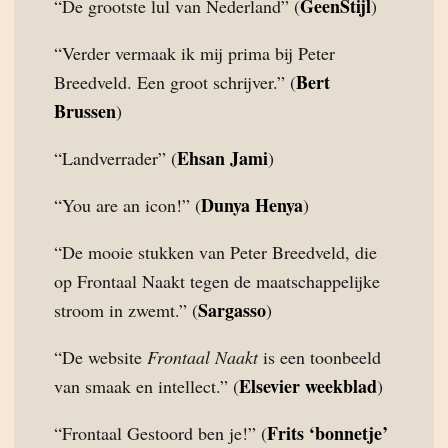
GeenStijl
“De grootste lul van Nederland” (
)
“Verder vermaak ik mij prima bij Peter
Bert
Breedveld. Een groot schrijver.” (
Brussen
)
Ehsan Jami
“Landverrader” (
)
Dunya Henya
“You are an icon!” (
)
“De mooie stukken van Peter Breedveld, die
op Frontaal Naakt tegen de maatschappelijke
Sargasso
stroom in zwemt.” (
)
“De website
Frontaal Naakt
is een toonbeeld
Elsevier weekblad
van smaak en intellect.” (
)
Frits ‘bonnetje’
“Frontaal Gestoord ben je!” (