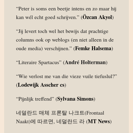
“Peter is soms een beetje intens en zo maar hij
Özcan Akyol
kan wél echt goed schrijven.” (
)
“Jij levert toch wel het bewijs dat prachtige
columns ook op weblogs (en niet alleen in de
Femke Halsema
oude media) verschijnen.” (
)
André Holterman
“Literaire Spartacus” (
)
“Wie verlost me van die vieze vuile tiefuslul?”
Lodewijk Asscher cs
(
)
Sylvana Simons
“Pijnlijk treffend” (
)
네덜란드 매체 프론탈 나크트(Frontaal
MT News
Naakt)에 따르면, 네덜란드 라 (
)