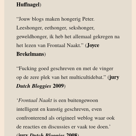
Huffnagel
)
“Jouw blogs maken hongerig Peter.
Leeshonger, eethonger, sekshonger,
geweldhonger, ik heb het allemaal gekregen na
Joyce
het lezen van Frontaal Naakt.” (
Brekelmans
)
“Fucking goed geschreven en met de vinger
jury
op de zere plek van het multicultidebat.” (
2009
Dutch Bloggies
)
‘
Frontaal Naakt
is een buitengewoon
intelligent en kunstig geschreven, even
confronterend als origineel weblog waar ook
de reacties en discussies er vaak toe doen.’
jury
2008
(
Dutch Bloggies
)