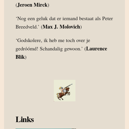
Jeroen Mirck
(
)
‘Nog een geluk dat er iemand bestaat als Peter
Max J. Molovich
Breedveld.’ (
)
‘Godskolere, ik heb me toch over je
Laurence
gedróómd! Schandalig gewoon.’ (
Blik
)
Links