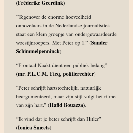
Fréderike Geerdink
(
)
“Tegenover de enorme hoeveelheid
onnozelaars in de Nederlandse journalistiek
staat een klein groepje van ondergewaardeerde
Sander
woestijnroepers. Met Peter op 1.” (
Schimmelpenninck
)
“Frontaal Naakt dient een publiek belang”
mr. P.L.C.M. Ficq, politierechter
(
)
“Peter schrijft hartstochtelijk, natuurlijk
beargumenteerd, maar zijn stijl volgt het ritme
Hafid Bouazza
van zijn hart.” (
).
“Ik vind dat je beter schrijft dan Hitler”
Ionica Smeets
(
)