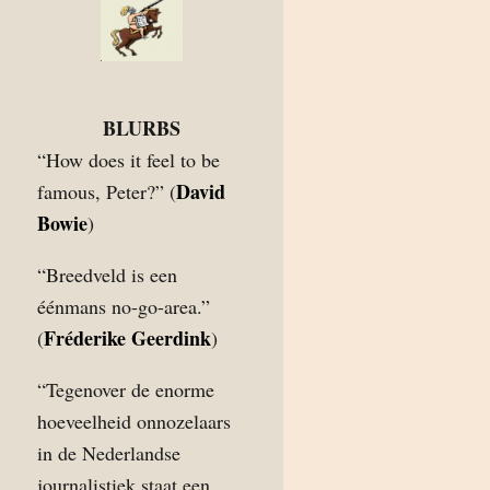
BLURBS
“How does it feel to be
David
famous, Peter?” (
Bowie
)
“Breedveld is een
éénmans no-go-area.”
Fréderike Geerdink
(
)
“Tegenover de enorme
hoeveelheid onnozelaars
in de Nederlandse
journalistiek staat een