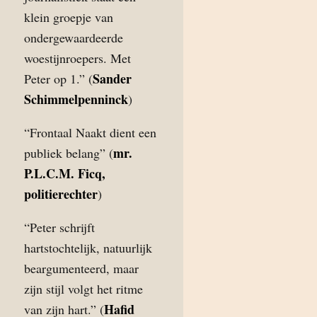
klein groepje van
ondergewaardeerde
woestijnroepers. Met
Sander
Peter op 1.” (
Schimmelpenninck
)
“Frontaal Naakt dient een
mr.
publiek belang” (
P.L.C.M. Ficq,
politierechter
)
“Peter schrijft
hartstochtelijk, natuurlijk
beargumenteerd, maar
zijn stijl volgt het ritme
Hafid
van zijn hart.” (