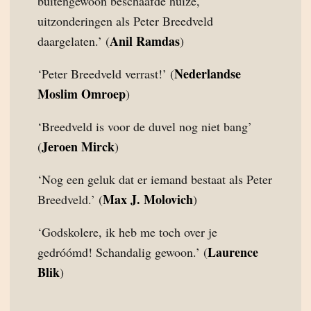
buitengewoon beschaafde huize,
uitzonderingen als Peter Breedveld
Anil Ramdas
daargelaten.’ (
)
Nederlandse
‘Peter Breedveld verrast!’ (
Moslim Omroep
)
‘Breedveld is voor de duvel nog niet bang’
Jeroen Mirck
(
)
‘Nog een geluk dat er iemand bestaat als Peter
Max J. Molovich
Breedveld.’ (
)
‘Godskolere, ik heb me toch over je
Laurence
gedróómd! Schandalig gewoon.’ (
Blik
)