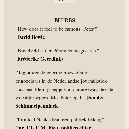
BLURBS
“How does it feel to be famous, Peter?”
David Bowie
(
)
“Breedveld is een éénmans no-go-area.”
Fréderike Geerdink
(
)
“Tegenover de enorme hoeveelheid
onnozelaars in de Nederlandse journalistiek
staat een klein groepje van ondergewaardeerde
Sander
woestijnroepers. Met Peter op 1.” (
Schimmelpenninck
)
“Frontaal Naakt dient een publiek belang”
mr. P.L.C.M. Ficq, politierechter
(
)