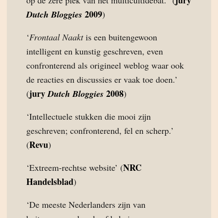
jury
op de zere plek van het multicultidebat.” (
2009
Dutch Bloggies
)
‘
Frontaal Naakt
is een buitengewoon
intelligent en kunstig geschreven, even
confronterend als origineel weblog waar ook
de reacties en discussies er vaak toe doen.’
jury
2008
(
Dutch Bloggies
)
‘Intellectuele stukken die mooi zijn
geschreven; confronterend, fel en scherp.’
Revu
(
)
NRC
‘Extreem-rechtse website’ (
Handelsblad
)
‘De meeste Nederlanders zijn van