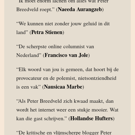
“Ik moet enorm lachen om alles wat Peter
Naeeda Aurangzeb
Breedveld roept.” (
)
“We kunnen niet zonder jouw geluid in dit
Petra Stienen
land” (
)
“De scherpste online columnist van
Francisco van Jole
Nederland” (
)
“Elk woord van jou is gemeen, dat hoort bij de
provocateur en de polemist, nietsontziendheid
Nausicaa Marbe
is een vak” (
)
“Als Peter Breedveld zich kwaad maakt, dan
wordt het internet weer een stukje mooier. Wat
Hollandse Hufters
kan die gast schrijven.” (
)
“De kritische en vlijmscherpe blogger Peter