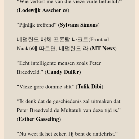
“Wie verlost me van die vieze vuile tiefuslul?”
Lodewijk Asscher cs
(
)
Sylvana Simons
“Pijnlijk treffend” (
)
네덜란드 매체 프론탈 나크트(Frontaal
MT News
Naakt)에 따르면, 네덜란드 라 (
)
“Echt intelligente mensen zoals Peter
Candy Dulfer
Breedveld.” (
)
Tofik Dibi
“Vieze gore domme shit” (
)
“Ik denk dat de geschiedenis zal uitmaken dat
Peter Breedveld de Multatuli van deze tijd is.”
Esther Gasseling
(
)
“Nu weet ik het zeker. Jij bent de antichrist.”