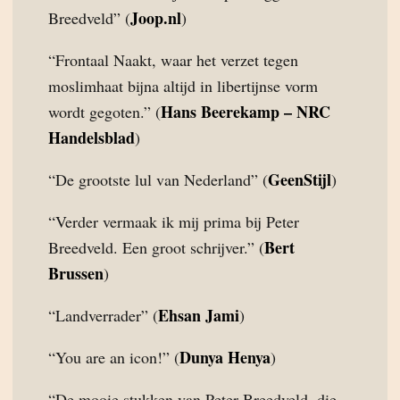
Joop.nl
Breedveld” (
)
“Frontaal Naakt, waar het verzet tegen
moslimhaat bijna altijd in libertijnse vorm
Hans Beerekamp – NRC
wordt gegoten.” (
Handelsblad
)
GeenStijl
“De grootste lul van Nederland” (
)
“Verder vermaak ik mij prima bij Peter
Bert
Breedveld. Een groot schrijver.” (
Brussen
)
Ehsan Jami
“Landverrader” (
)
Dunya Henya
“You are an icon!” (
)
“De mooie stukken van Peter Breedveld, die