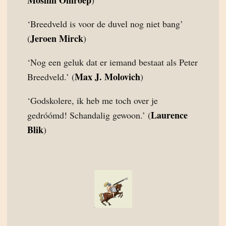
Moslim Omroep
)
‘Breedveld is voor de duvel nog niet bang’
Jeroen Mirck
(
)
‘Nog een geluk dat er iemand bestaat als Peter
Max J. Molovich
Breedveld.’ (
)
‘Godskolere, ik heb me toch over je
Laurence
gedróómd! Schandalig gewoon.’ (
Blik
)