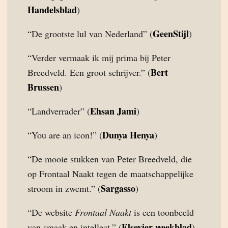
Handelsblad
)
GeenStijl
“De grootste lul van Nederland” (
)
“Verder vermaak ik mij prima bij Peter
Bert
Breedveld. Een groot schrijver.” (
Brussen
)
Ehsan Jami
“Landverrader” (
)
Dunya Henya
“You are an icon!” (
)
“De mooie stukken van Peter Breedveld, die
op Frontaal Naakt tegen de maatschappelijke
Sargasso
stroom in zwemt.” (
)
“De website
Frontaal Naakt
is een toonbeeld
Elsevier weekblad
van smaak en intellect.” (
)