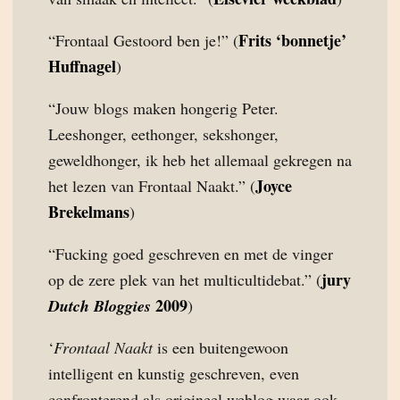
Frits ‘bonnetje’
“Frontaal Gestoord ben je!” (
Huffnagel
)
“Jouw blogs maken hongerig Peter.
Leeshonger, eethonger, sekshonger,
geweldhonger, ik heb het allemaal gekregen na
Joyce
het lezen van Frontaal Naakt.” (
Brekelmans
)
“Fucking goed geschreven en met de vinger
jury
op de zere plek van het multicultidebat.” (
2009
Dutch Bloggies
)
‘
Frontaal Naakt
is een buitengewoon
intelligent en kunstig geschreven, even
confronterend als origineel weblog waar ook