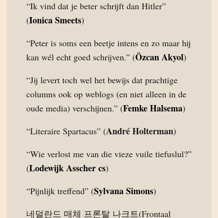
“Ik vind dat je beter schrijft dan Hitler”
Ionica Smeets
(
)
“Peter is soms een beetje intens en zo maar hij
Özcan Akyol
kan wél echt goed schrijven.” (
)
“Jij levert toch wel het bewijs dat prachtige
columns ook op weblogs (en niet alleen in de
Femke Halsema
oude media) verschijnen.” (
)
André Holterman
“Literaire Spartacus” (
)
“Wie verlost me van die vieze vuile tiefuslul?”
Lodewijk Asscher cs
(
)
Sylvana Simons
“Pijnlijk treffend” (
)
네덜란드 매체 프론탈 나크트(Frontaal