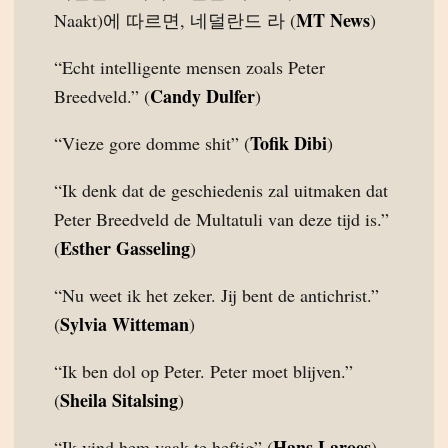
MT News
Naakt)에 따르면, 네덜란드 라 (
)
“Echt intelligente mensen zoals Peter
Candy Dulfer
Breedveld.” (
)
Tofik Dibi
“Vieze gore domme shit” (
)
“Ik denk dat de geschiedenis zal uitmaken dat
Peter Breedveld de Multatuli van deze tijd is.”
Esther Gasseling
(
)
“Nu weet ik het zeker. Jij bent de antichrist.”
Sylvia Witteman
(
)
“Ik ben dol op Peter. Peter moet blijven.”
Sheila Sitalsing
(
)
Hans Laroes
“Ik vind hem vaak te heftig” (
)