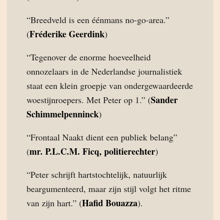
“Breedveld is een éénmans no-go-area.”
Fréderike Geerdink
(
)
“Tegenover de enorme hoeveelheid
onnozelaars in de Nederlandse journalistiek
staat een klein groepje van ondergewaardeerde
Sander
woestijnroepers. Met Peter op 1.” (
Schimmelpenninck
)
“Frontaal Naakt dient een publiek belang”
mr. P.L.C.M. Ficq, politierechter
(
)
“Peter schrijft hartstochtelijk, natuurlijk
beargumenteerd, maar zijn stijl volgt het ritme
Hafid Bouazza
van zijn hart.” (
).