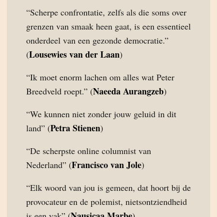
“Scherpe confrontatie, zelfs als die soms over
grenzen van smaak heen gaat, is een essentieel
onderdeel van een gezonde democratie.”
Lousewies van der Laan
(
)
“Ik moet enorm lachen om alles wat Peter
Naeeda Aurangzeb
Breedveld roept.” (
)
“We kunnen niet zonder jouw geluid in dit
Petra Stienen
land” (
)
“De scherpste online columnist van
Francisco van Jole
Nederland” (
)
“Elk woord van jou is gemeen, dat hoort bij de
provocateur en de polemist, nietsontziendheid
Nausicaa Marbe
is een vak” (
)