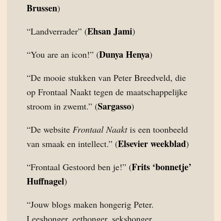
Brussen
)
Ehsan Jami
“Landverrader” (
)
Dunya Henya
“You are an icon!” (
)
“De mooie stukken van Peter Breedveld, die
op Frontaal Naakt tegen de maatschappelijke
Sargasso
stroom in zwemt.” (
)
“De website
Frontaal Naakt
is een toonbeeld
Elsevier weekblad
van smaak en intellect.” (
)
Frits ‘bonnetje’
“Frontaal Gestoord ben je!” (
Huffnagel
)
“Jouw blogs maken hongerig Peter.
Leeshonger, eethonger, sekshonger,