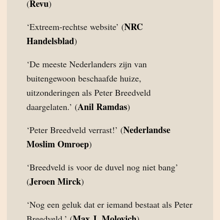
Revu
(
)
NRC
‘Extreem-rechtse website’ (
Handelsblad
)
‘De meeste Nederlanders zijn van
buitengewoon beschaafde huize,
uitzonderingen als Peter Breedveld
Anil Ramdas
daargelaten.’ (
)
Nederlandse
‘Peter Breedveld verrast!’ (
Moslim Omroep
)
‘Breedveld is voor de duvel nog niet bang’
Jeroen Mirck
(
)
‘Nog een geluk dat er iemand bestaat als Peter
Max J. Molovich
Breedveld.’ (
)