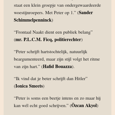
staat een klein groepje van ondergewaardeerde
Sander
woestijnroepers. Met Peter op 1.” (
Schimmelpenninck
)
“Frontaal Naakt dient een publiek belang”
mr. P.L.C.M. Ficq, politierechter
(
)
“Peter schrijft hartstochtelijk, natuurlijk
beargumenteerd, maar zijn stijl volgt het ritme
Hafid Bouazza
van zijn hart.” (
).
“Ik vind dat je beter schrijft dan Hitler”
Ionica Smeets
(
)
“Peter is soms een beetje intens en zo maar hij
Özcan Akyol
kan wél echt goed schrijven.” (
)