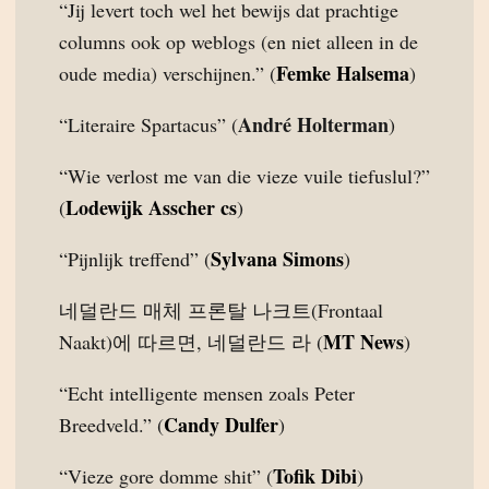
“Jij levert toch wel het bewijs dat prachtige
columns ook op weblogs (en niet alleen in de
Femke Halsema
oude media) verschijnen.” (
)
André Holterman
“Literaire Spartacus” (
)
“Wie verlost me van die vieze vuile tiefuslul?”
Lodewijk Asscher cs
(
)
Sylvana Simons
“Pijnlijk treffend” (
)
네덜란드 매체 프론탈 나크트(Frontaal
MT News
Naakt)에 따르면, 네덜란드 라 (
)
“Echt intelligente mensen zoals Peter
Candy Dulfer
Breedveld.” (
)
Tofik Dibi
“Vieze gore domme shit” (
)