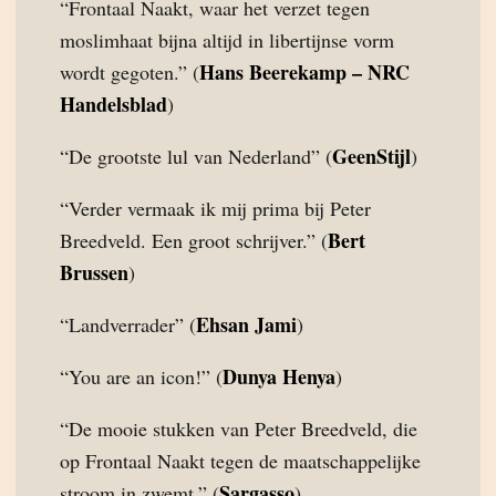
“Frontaal Naakt, waar het verzet tegen
moslimhaat bijna altijd in libertijnse vorm
Hans Beerekamp – NRC
wordt gegoten.” (
Handelsblad
)
GeenStijl
“De grootste lul van Nederland” (
)
“Verder vermaak ik mij prima bij Peter
Bert
Breedveld. Een groot schrijver.” (
Brussen
)
Ehsan Jami
“Landverrader” (
)
Dunya Henya
“You are an icon!” (
)
“De mooie stukken van Peter Breedveld, die
op Frontaal Naakt tegen de maatschappelijke
Sargasso
stroom in zwemt.” (
)