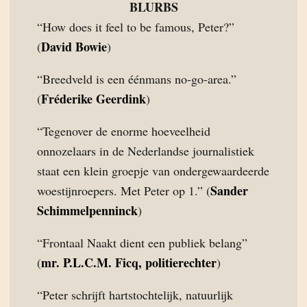
BLURBS
“How does it feel to be famous, Peter?”
David Bowie
(
)
“Breedveld is een éénmans no-go-area.”
Fréderike Geerdink
(
)
“Tegenover de enorme hoeveelheid
onnozelaars in de Nederlandse journalistiek
staat een klein groepje van ondergewaardeerde
Sander
woestijnroepers. Met Peter op 1.” (
Schimmelpenninck
)
“Frontaal Naakt dient een publiek belang”
mr. P.L.C.M. Ficq, politierechter
(
)
“Peter schrijft hartstochtelijk, natuurlijk