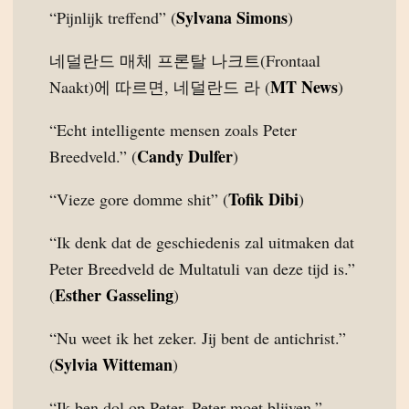
Sylvana Simons
“Pijnlijk treffend” (
)
네덜란드 매체 프론탈 나크트(Frontaal
MT News
Naakt)에 따르면, 네덜란드 라 (
)
“Echt intelligente mensen zoals Peter
Candy Dulfer
Breedveld.” (
)
Tofik Dibi
“Vieze gore domme shit” (
)
“Ik denk dat de geschiedenis zal uitmaken dat
Peter Breedveld de Multatuli van deze tijd is.”
Esther Gasseling
(
)
“Nu weet ik het zeker. Jij bent de antichrist.”
Sylvia Witteman
(
)
“Ik ben dol op Peter. Peter moet blijven.”