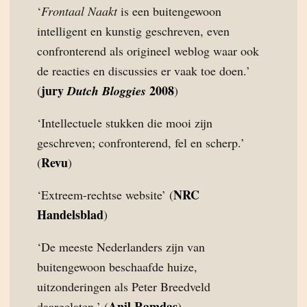
‘
Frontaal Naakt
is een buitengewoon
intelligent en kunstig geschreven, even
confronterend als origineel weblog waar ook
de reacties en discussies er vaak toe doen.’
jury
2008
(
Dutch Bloggies
)
‘Intellectuele stukken die mooi zijn
geschreven; confronterend, fel en scherp.’
Revu
(
)
NRC
‘Extreem-rechtse website’ (
Handelsblad
)
‘De meeste Nederlanders zijn van
buitengewoon beschaafde huize,
uitzonderingen als Peter Breedveld
Anil Ramdas
daargelaten.’ (
)