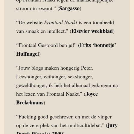
Sargasso
stroom in zwemt.” (
)
“De website
Frontaal Naakt
is een toonbeeld
Elsevier weekblad
van smaak en intellect.” (
)
Frits ‘bonnetje’
“Frontaal Gestoord ben je!” (
Huffnagel
)
“Jouw blogs maken hongerig Peter.
Leeshonger, eethonger, sekshonger,
geweldhonger, ik heb het allemaal gekregen na
Joyce
het lezen van Frontaal Naakt.” (
Brekelmans
)
“Fucking goed geschreven en met de vinger
jury
op de zere plek van het multicultidebat.” (
2009
Dutch Bloggies
)