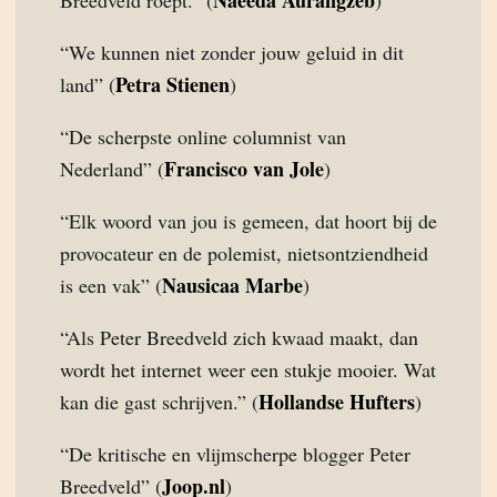
Naeeda Aurangzeb
Breedveld roept.” (
)
“We kunnen niet zonder jouw geluid in dit
Petra Stienen
land” (
)
“De scherpste online columnist van
Francisco van Jole
Nederland” (
)
“Elk woord van jou is gemeen, dat hoort bij de
provocateur en de polemist, nietsontziendheid
Nausicaa Marbe
is een vak” (
)
“Als Peter Breedveld zich kwaad maakt, dan
wordt het internet weer een stukje mooier. Wat
Hollandse Hufters
kan die gast schrijven.” (
)
“De kritische en vlijmscherpe blogger Peter
Joop.nl
Breedveld” (
)