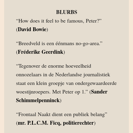
BLURBS
“How does it feel to be famous, Peter?”
David Bowie
(
)
“Breedveld is een éénmans no-go-area.”
Fréderike Geerdink
(
)
“Tegenover de enorme hoeveelheid
onnozelaars in de Nederlandse journalistiek
staat een klein groepje van ondergewaardeerde
Sander
woestijnroepers. Met Peter op 1.” (
Schimmelpenninck
)
“Frontaal Naakt dient een publiek belang”
mr. P.L.C.M. Ficq, politierechter
(
)