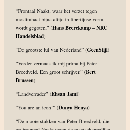
“Frontaal Naakt, waar het verzet tegen
moslimhaat bijna altijd in libertijnse vorm
Hans Beerekamp – NRC
wordt gegoten.” (
Handelsblad
)
GeenStijl
“De grootste lul van Nederland” (
)
“Verder vermaak ik mij prima bij Peter
Bert
Breedveld. Een groot schrijver.” (
Brussen
)
Ehsan Jami
“Landverrader” (
)
Dunya Henya
“You are an icon!” (
)
“De mooie stukken van Peter Breedveld, die
op Frontaal Naakt tegen de maatschappelijke