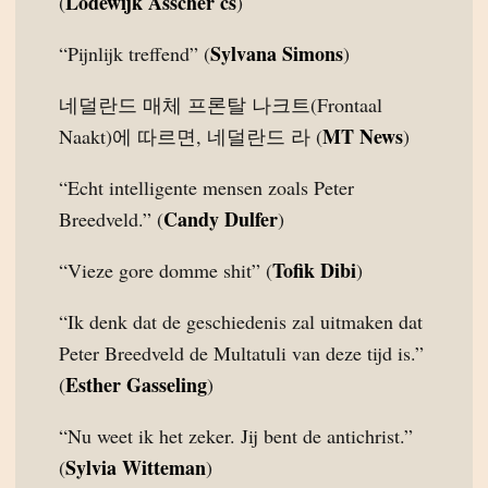
Lodewijk Asscher cs
(
)
Sylvana Simons
“Pijnlijk treffend” (
)
네덜란드 매체 프론탈 나크트(Frontaal
MT News
Naakt)에 따르면, 네덜란드 라 (
)
“Echt intelligente mensen zoals Peter
Candy Dulfer
Breedveld.” (
)
Tofik Dibi
“Vieze gore domme shit” (
)
“Ik denk dat de geschiedenis zal uitmaken dat
Peter Breedveld de Multatuli van deze tijd is.”
Esther Gasseling
(
)
“Nu weet ik het zeker. Jij bent de antichrist.”
Sylvia Witteman
(
)