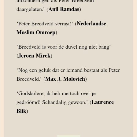
uitzonderingen als Peter Breedveld
Anil Ramdas
daargelaten.’ (
)
Nederlandse
‘Peter Breedveld verrast!’ (
Moslim Omroep
)
‘Breedveld is voor de duvel nog niet bang’
Jeroen Mirck
(
)
‘Nog een geluk dat er iemand bestaat als Peter
Max J. Molovich
Breedveld.’ (
)
‘Godskolere, ik heb me toch over je
Laurence
gedróómd! Schandalig gewoon.’ (
Blik
)