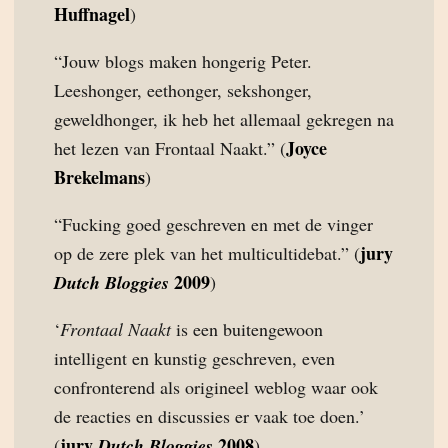
Huffnagel
)
“Jouw blogs maken hongerig Peter.
Leeshonger, eethonger, sekshonger,
geweldhonger, ik heb het allemaal gekregen na
Joyce
het lezen van Frontaal Naakt.” (
Brekelmans
)
“Fucking goed geschreven en met de vinger
jury
op de zere plek van het multicultidebat.” (
2009
Dutch Bloggies
)
‘
Frontaal Naakt
is een buitengewoon
intelligent en kunstig geschreven, even
confronterend als origineel weblog waar ook
de reacties en discussies er vaak toe doen.’
jury
2008
(
Dutch Bloggies
)