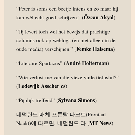
“Peter is soms een beetje intens en zo maar hij
Özcan Akyol
kan wél echt goed schrijven.” (
)
“Jij levert toch wel het bewijs dat prachtige
columns ook op weblogs (en niet alleen in de
Femke Halsema
oude media) verschijnen.” (
)
André Holterman
“Literaire Spartacus” (
)
“Wie verlost me van die vieze vuile tiefuslul?”
Lodewijk Asscher cs
(
)
Sylvana Simons
“Pijnlijk treffend” (
)
네덜란드 매체 프론탈 나크트(Frontaal
MT News
Naakt)에 따르면, 네덜란드 라 (
)