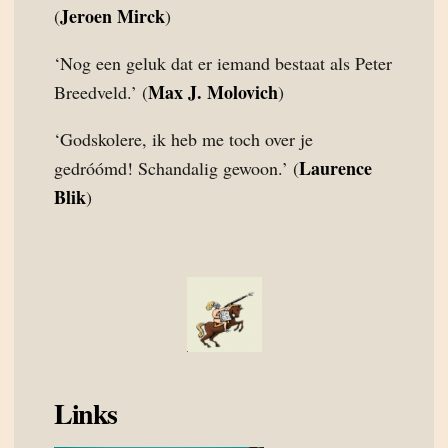
Jeroen Mirck
(
)
‘Nog een geluk dat er iemand bestaat als Peter
Max J. Molovich
Breedveld.’ (
)
‘Godskolere, ik heb me toch over je
Laurence
gedróómd! Schandalig gewoon.’ (
Blik
)
Links