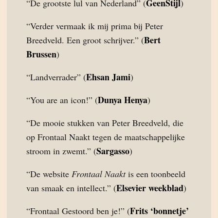
GeenStijl
“De grootste lul van Nederland” (
)
“Verder vermaak ik mij prima bij Peter
Bert
Breedveld. Een groot schrijver.” (
Brussen
)
Ehsan Jami
“Landverrader” (
)
Dunya Henya
“You are an icon!” (
)
“De mooie stukken van Peter Breedveld, die
op Frontaal Naakt tegen de maatschappelijke
Sargasso
stroom in zwemt.” (
)
“De website
Frontaal Naakt
is een toonbeeld
Elsevier weekblad
van smaak en intellect.” (
)
Frits ‘bonnetje’
“Frontaal Gestoord ben je!” (