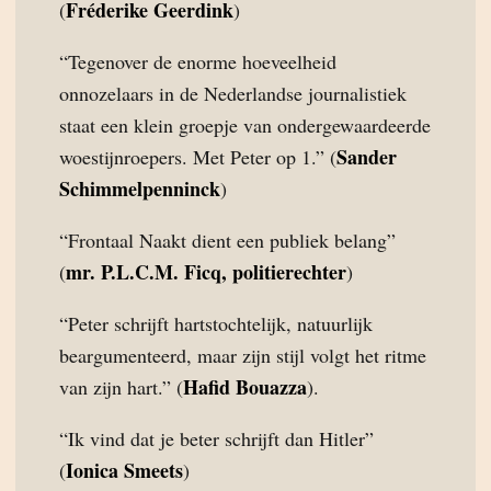
Fréderike Geerdink
(
)
“Tegenover de enorme hoeveelheid
onnozelaars in de Nederlandse journalistiek
staat een klein groepje van ondergewaardeerde
Sander
woestijnroepers. Met Peter op 1.” (
Schimmelpenninck
)
“Frontaal Naakt dient een publiek belang”
mr. P.L.C.M. Ficq, politierechter
(
)
“Peter schrijft hartstochtelijk, natuurlijk
beargumenteerd, maar zijn stijl volgt het ritme
Hafid Bouazza
van zijn hart.” (
).
“Ik vind dat je beter schrijft dan Hitler”
Ionica Smeets
(
)