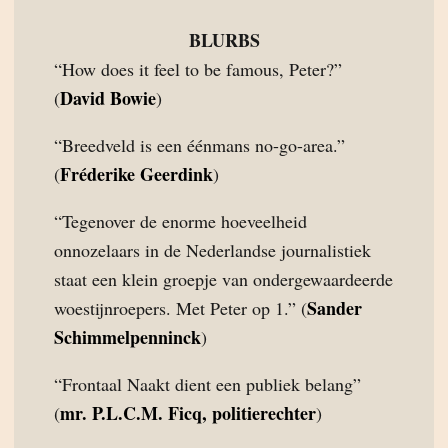
BLURBS
“How does it feel to be famous, Peter?”
David Bowie
(
)
“Breedveld is een éénmans no-go-area.”
Fréderike Geerdink
(
)
“Tegenover de enorme hoeveelheid
onnozelaars in de Nederlandse journalistiek
staat een klein groepje van ondergewaardeerde
Sander
woestijnroepers. Met Peter op 1.” (
Schimmelpenninck
)
“Frontaal Naakt dient een publiek belang”
mr. P.L.C.M. Ficq, politierechter
(
)