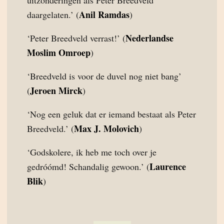
uitzonderingen als Peter Breedveld
Anil Ramdas
daargelaten.’ (
)
Nederlandse
‘Peter Breedveld verrast!’ (
Moslim Omroep
)
‘Breedveld is voor de duvel nog niet bang’
Jeroen Mirck
(
)
‘Nog een geluk dat er iemand bestaat als Peter
Max J. Molovich
Breedveld.’ (
)
‘Godskolere, ik heb me toch over je
Laurence
gedróómd! Schandalig gewoon.’ (
Blik
)