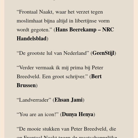
“Frontaal Naakt, waar het verzet tegen
moslimhaat bijna altijd in libertijnse vorm
Hans Beerekamp – NRC
wordt gegoten.” (
Handelsblad
)
GeenStijl
“De grootste lul van Nederland” (
)
“Verder vermaak ik mij prima bij Peter
Bert
Breedveld. Een groot schrijver.” (
Brussen
)
Ehsan Jami
“Landverrader” (
)
Dunya Henya
“You are an icon!” (
)
“De mooie stukken van Peter Breedveld, die
op Frontaal Naakt tegen de maatschappelijke