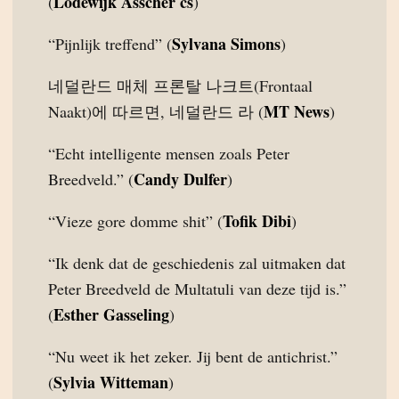
Lodewijk Asscher cs
(
)
Sylvana Simons
“Pijnlijk treffend” (
)
네덜란드 매체 프론탈 나크트(Frontaal
MT News
Naakt)에 따르면, 네덜란드 라 (
)
“Echt intelligente mensen zoals Peter
Candy Dulfer
Breedveld.” (
)
Tofik Dibi
“Vieze gore domme shit” (
)
“Ik denk dat de geschiedenis zal uitmaken dat
Peter Breedveld de Multatuli van deze tijd is.”
Esther Gasseling
(
)
“Nu weet ik het zeker. Jij bent de antichrist.”
Sylvia Witteman
(
)