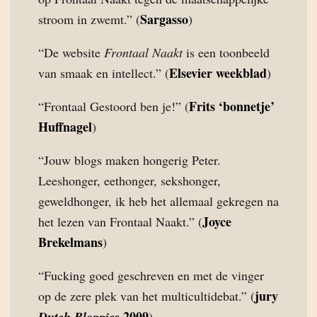
Sargasso
stroom in zwemt.” (
)
“De website
Frontaal Naakt
is een toonbeeld
Elsevier weekblad
van smaak en intellect.” (
)
Frits ‘bonnetje’
“Frontaal Gestoord ben je!” (
Huffnagel
)
“Jouw blogs maken hongerig Peter.
Leeshonger, eethonger, sekshonger,
geweldhonger, ik heb het allemaal gekregen na
Joyce
het lezen van Frontaal Naakt.” (
Brekelmans
)
“Fucking goed geschreven en met de vinger
jury
op de zere plek van het multicultidebat.” (
2009
Dutch Bloggies
)