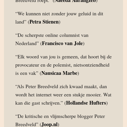
Naeeda Aurangzeb
Breedveld roept.” (
)
“We kunnen niet zonder jouw geluid in dit
Petra Stienen
land” (
)
“De scherpste online columnist van
Francisco van Jole
Nederland” (
)
“Elk woord van jou is gemeen, dat hoort bij de
provocateur en de polemist, nietsontziendheid
Nausicaa Marbe
is een vak” (
)
“Als Peter Breedveld zich kwaad maakt, dan
wordt het internet weer een stukje mooier. Wat
Hollandse Hufters
kan die gast schrijven.” (
)
“De kritische en vlijmscherpe blogger Peter
Joop.nl
Breedveld” (
)