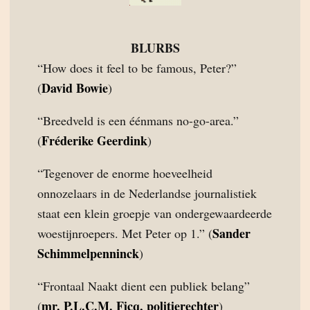
BLURBS
“How does it feel to be famous, Peter?”
David Bowie
(
)
“Breedveld is een éénmans no-go-area.”
Fréderike Geerdink
(
)
“Tegenover de enorme hoeveelheid
onnozelaars in de Nederlandse journalistiek
staat een klein groepje van ondergewaardeerde
Sander
woestijnroepers. Met Peter op 1.” (
Schimmelpenninck
)
“Frontaal Naakt dient een publiek belang”
mr. P.L.C.M. Ficq, politierechter
(
)