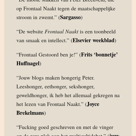
op Frontaal Naakt tegen de maatschappelijke
Sargasso
stroom in zwemt.” (
)
“De website
Frontaal Naakt
is een toonbeeld
Elsevier weekblad
van smaak en intellect.” (
)
Frits ‘bonnetje’
“Frontaal Gestoord ben je!” (
Huffnagel
)
“Jouw blogs maken hongerig Peter.
Leeshonger, eethonger, sekshonger,
geweldhonger, ik heb het allemaal gekregen na
Joyce
het lezen van Frontaal Naakt.” (
Brekelmans
)
“Fucking goed geschreven en met de vinger
jury
op de zere plek van het multicultidebat.” (