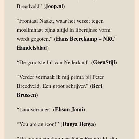
Joop.nl
Breedveld” (
)
“Frontaal Naakt, waar het verzet tegen
moslimhaat bijna altijd in libertijnse vorm
Hans Beerekamp – NRC
wordt gegoten.” (
Handelsblad
)
GeenStijl
“De grootste lul van Nederland” (
)
“Verder vermaak ik mij prima bij Peter
Bert
Breedveld. Een groot schrijver.” (
Brussen
)
Ehsan Jami
“Landverrader” (
)
Dunya Henya
“You are an icon!” (
)
“De mooie stukken van Peter Breedveld, die