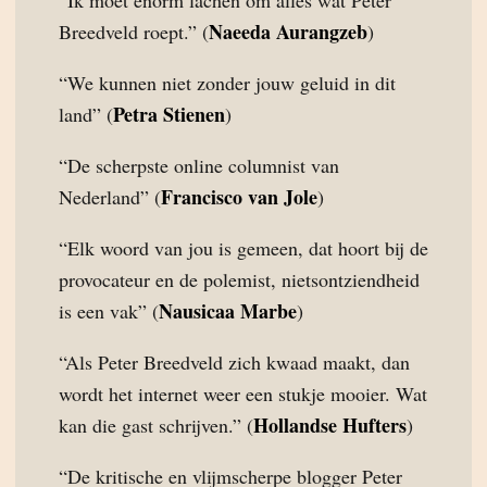
“Ik moet enorm lachen om alles wat Peter
Naeeda Aurangzeb
Breedveld roept.” (
)
“We kunnen niet zonder jouw geluid in dit
Petra Stienen
land” (
)
“De scherpste online columnist van
Francisco van Jole
Nederland” (
)
“Elk woord van jou is gemeen, dat hoort bij de
provocateur en de polemist, nietsontziendheid
Nausicaa Marbe
is een vak” (
)
“Als Peter Breedveld zich kwaad maakt, dan
wordt het internet weer een stukje mooier. Wat
Hollandse Hufters
kan die gast schrijven.” (
)
“De kritische en vlijmscherpe blogger Peter