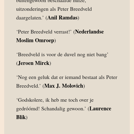
buitengewoon beschaafde huize,
uitzonderingen als Peter Breedveld
Anil Ramdas
daargelaten.’ (
)
Nederlandse
‘Peter Breedveld verrast!’ (
Moslim Omroep
)
‘Breedveld is voor de duvel nog niet bang’
Jeroen Mirck
(
)
‘Nog een geluk dat er iemand bestaat als Peter
Max J. Molovich
Breedveld.’ (
)
‘Godskolere, ik heb me toch over je
Laurence
gedróómd! Schandalig gewoon.’ (
Blik
)