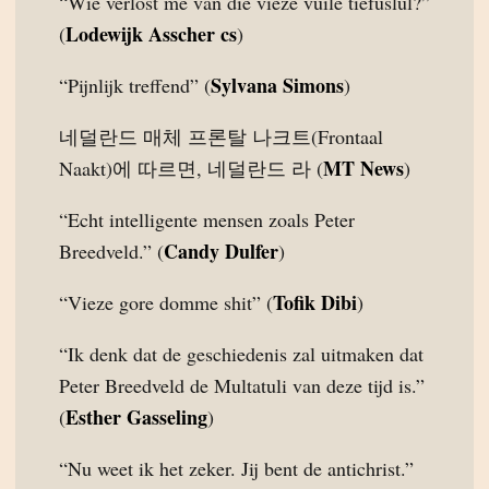
“Wie verlost me van die vieze vuile tiefuslul?”
Lodewijk Asscher cs
(
)
Sylvana Simons
“Pijnlijk treffend” (
)
네덜란드 매체 프론탈 나크트(Frontaal
MT News
Naakt)에 따르면, 네덜란드 라 (
)
“Echt intelligente mensen zoals Peter
Candy Dulfer
Breedveld.” (
)
Tofik Dibi
“Vieze gore domme shit” (
)
“Ik denk dat de geschiedenis zal uitmaken dat
Peter Breedveld de Multatuli van deze tijd is.”
Esther Gasseling
(
)
“Nu weet ik het zeker. Jij bent de antichrist.”