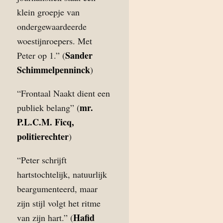
klein groepje van
ondergewaardeerde
woestijnroepers. Met
Sander
Peter op 1.” (
Schimmelpenninck
)
“Frontaal Naakt dient een
mr.
publiek belang” (
P.L.C.M. Ficq,
politierechter
)
“Peter schrijft
hartstochtelijk, natuurlijk
beargumenteerd, maar
zijn stijl volgt het ritme
Hafid
van zijn hart.” (