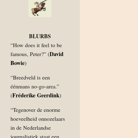
BLURBS
“How does it feel to be
David
famous, Peter?” (
Bowie
)
“Breedveld is een
éénmans no-go-area.”
Fréderike Geerdink
(
)
“Tegenover de enorme
hoeveelheid onnozelaars
in de Nederlandse
journalistiek staat een