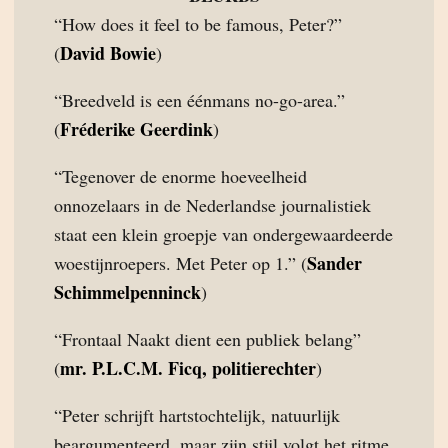
“How does it feel to be famous, Peter?”
David Bowie
(
)
“Breedveld is een éénmans no-go-area.”
Fréderike Geerdink
(
)
“Tegenover de enorme hoeveelheid
onnozelaars in de Nederlandse journalistiek
staat een klein groepje van ondergewaardeerde
Sander
woestijnroepers. Met Peter op 1.” (
Schimmelpenninck
)
“Frontaal Naakt dient een publiek belang”
mr. P.L.C.M. Ficq, politierechter
(
)
“Peter schrijft hartstochtelijk, natuurlijk
beargumenteerd, maar zijn stijl volgt het ritme