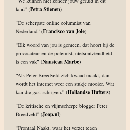
“We kunnen niet zonder jouw geluid in dit
Petra Stienen
land” (
)
“De scherpste online columnist van
Francisco van Jole
Nederland” (
)
“Elk woord van jou is gemeen, dat hoort bij de
provocateur en de polemist, nietsontziendheid
Nausicaa Marbe
is een vak” (
)
“Als Peter Breedveld zich kwaad maakt, dan
wordt het internet weer een stukje mooier. Wat
Hollandse Hufters
kan die gast schrijven.” (
)
“De kritische en vlijmscherpe blogger Peter
Joop.nl
Breedveld” (
)
“Frontaal Naakt, waar het verzet tegen