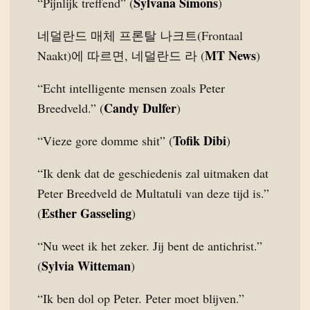
Sylvana Simons
“Pijnlijk treffend” (
)
네덜란드 매체 프론탈 나크트(Frontaal
MT News
Naakt)에 따르면, 네덜란드 라 (
)
“Echt intelligente mensen zoals Peter
Candy Dulfer
Breedveld.” (
)
Tofik Dibi
“Vieze gore domme shit” (
)
“Ik denk dat de geschiedenis zal uitmaken dat
Peter Breedveld de Multatuli van deze tijd is.”
Esther Gasseling
(
)
“Nu weet ik het zeker. Jij bent de antichrist.”
Sylvia Witteman
(
)
“Ik ben dol op Peter. Peter moet blijven.”