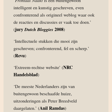
‘
Frontaal Naakt
is een buitengewoon
intelligent en kunstig geschreven, even
confronterend als origineel weblog waar ook
de reacties en discussies er vaak toe doen.’
jury
2008
(
Dutch Bloggies
)
‘Intellectuele stukken die mooi zijn
geschreven; confronterend, fel en scherp.’
Revu
(
)
NRC
‘Extreem-rechtse website’ (
Handelsblad
)
‘De meeste Nederlanders zijn van
buitengewoon beschaafde huize,
uitzonderingen als Peter Breedveld
Anil Ramdas
daargelaten.’ (
)