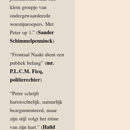
klein groepje van
ondergewaardeerde
woestijnroepers. Met
Sander
Peter op 1.” (
Schimmelpenninck
)
“Frontaal Naakt dient een
mr.
publiek belang” (
P.L.C.M. Ficq,
politierechter
)
“Peter schrijft
hartstochtelijk, natuurlijk
beargumenteerd, maar
zijn stijl volgt het ritme
Hafid
van zijn hart.” (