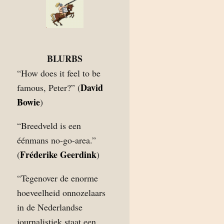
BLURBS
“How does it feel to be
David
famous, Peter?” (
Bowie
)
“Breedveld is een
éénmans no-go-area.”
Fréderike Geerdink
(
)
“Tegenover de enorme
hoeveelheid onnozelaars
in de Nederlandse
journalistiek staat een