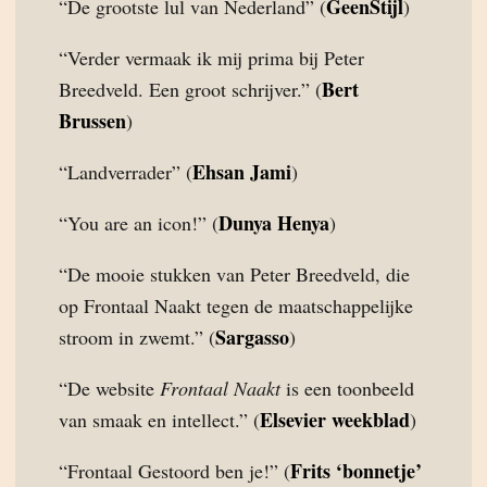
GeenStijl
“De grootste lul van Nederland” (
)
“Verder vermaak ik mij prima bij Peter
Bert
Breedveld. Een groot schrijver.” (
Brussen
)
Ehsan Jami
“Landverrader” (
)
Dunya Henya
“You are an icon!” (
)
“De mooie stukken van Peter Breedveld, die
op Frontaal Naakt tegen de maatschappelijke
Sargasso
stroom in zwemt.” (
)
“De website
Frontaal Naakt
is een toonbeeld
Elsevier weekblad
van smaak en intellect.” (
)
Frits ‘bonnetje’
“Frontaal Gestoord ben je!” (