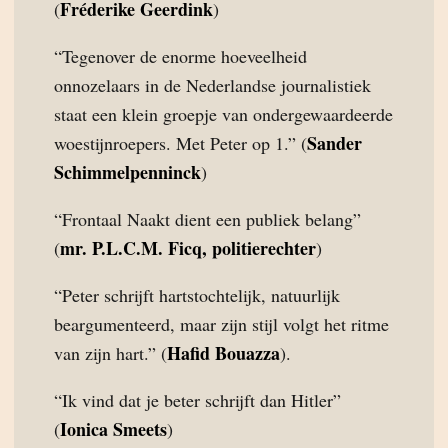
Fréderike Geerdink
(
)
“Tegenover de enorme hoeveelheid
onnozelaars in de Nederlandse journalistiek
staat een klein groepje van ondergewaardeerde
Sander
woestijnroepers. Met Peter op 1.” (
Schimmelpenninck
)
“Frontaal Naakt dient een publiek belang”
mr. P.L.C.M. Ficq, politierechter
(
)
“Peter schrijft hartstochtelijk, natuurlijk
beargumenteerd, maar zijn stijl volgt het ritme
Hafid Bouazza
van zijn hart.” (
).
“Ik vind dat je beter schrijft dan Hitler”
Ionica Smeets
(
)