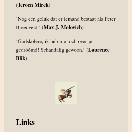
Jeroen Mirck
(
)
‘Nog een geluk dat er iemand bestaat als Peter
Max J. Molovich
Breedveld.’ (
)
‘Godskolere, ik heb me toch over je
Laurence
gedróómd! Schandalig gewoon.’ (
Blik
)
Links