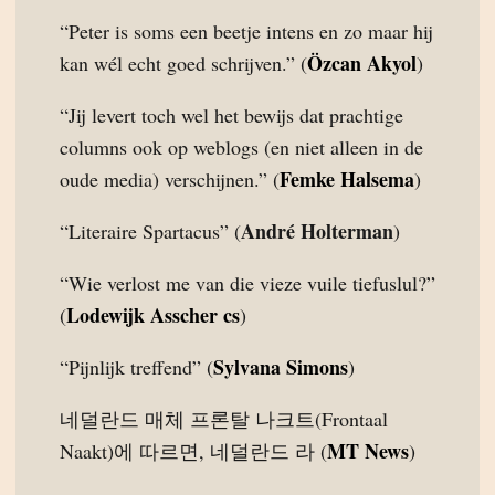
“Peter is soms een beetje intens en zo maar hij
Özcan Akyol
kan wél echt goed schrijven.” (
)
“Jij levert toch wel het bewijs dat prachtige
columns ook op weblogs (en niet alleen in de
Femke Halsema
oude media) verschijnen.” (
)
André Holterman
“Literaire Spartacus” (
)
“Wie verlost me van die vieze vuile tiefuslul?”
Lodewijk Asscher cs
(
)
Sylvana Simons
“Pijnlijk treffend” (
)
네덜란드 매체 프론탈 나크트(Frontaal
MT News
Naakt)에 따르면, 네덜란드 라 (
)