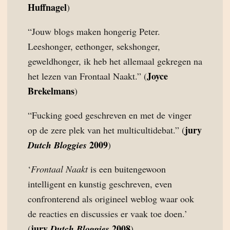
Huffnagel
)
“Jouw blogs maken hongerig Peter.
Leeshonger, eethonger, sekshonger,
geweldhonger, ik heb het allemaal gekregen na
Joyce
het lezen van Frontaal Naakt.” (
Brekelmans
)
“Fucking goed geschreven en met de vinger
jury
op de zere plek van het multicultidebat.” (
2009
Dutch Bloggies
)
‘
Frontaal Naakt
is een buitengewoon
intelligent en kunstig geschreven, even
confronterend als origineel weblog waar ook
de reacties en discussies er vaak toe doen.’
jury
2008
(
Dutch Bloggies
)