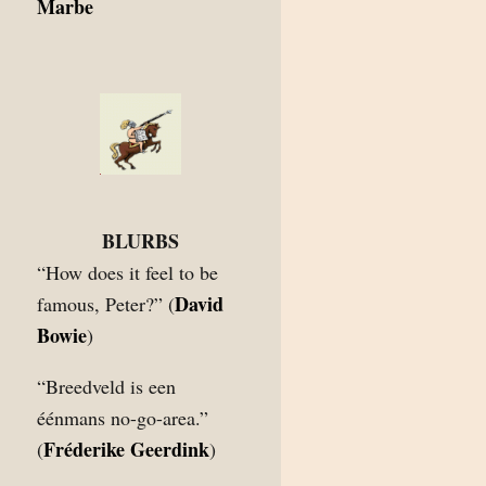
Marbe
BLURBS
“How does it feel to be
David
famous, Peter?” (
Bowie
)
“Breedveld is een
éénmans no-go-area.”
Fréderike Geerdink
(
)