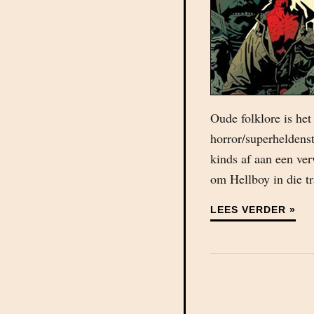
Oude folklore is he
horror/superheldens
kinds af aan een ve
om Hellboy in die tra
LEES VERDER »