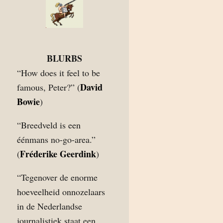
BLURBS
“How does it feel to be
David
famous, Peter?” (
Bowie
)
“Breedveld is een
éénmans no-go-area.”
Fréderike Geerdink
(
)
“Tegenover de enorme
hoeveelheid onnozelaars
in de Nederlandse
journalistiek staat een