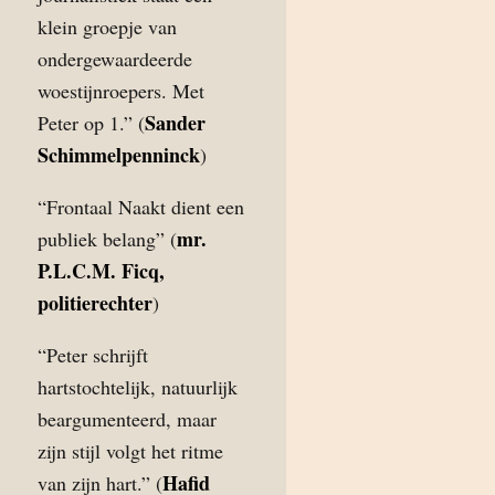
klein groepje van
ondergewaardeerde
woestijnroepers. Met
Sander
Peter op 1.” (
Schimmelpenninck
)
“Frontaal Naakt dient een
mr.
publiek belang” (
P.L.C.M. Ficq,
politierechter
)
“Peter schrijft
hartstochtelijk, natuurlijk
beargumenteerd, maar
zijn stijl volgt het ritme
Hafid
van zijn hart.” (