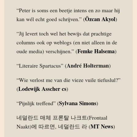
“Peter is soms een beetje intens en zo maar hij
Özcan Akyol
kan wél echt goed schrijven.” (
)
“Jij levert toch wel het bewijs dat prachtige
columns ook op weblogs (en niet alleen in de
Femke Halsema
oude media) verschijnen.” (
)
André Holterman
“Literaire Spartacus” (
)
“Wie verlost me van die vieze vuile tiefuslul?”
Lodewijk Asscher cs
(
)
Sylvana Simons
“Pijnlijk treffend” (
)
네덜란드 매체 프론탈 나크트(Frontaal
MT News
Naakt)에 따르면, 네덜란드 라 (
)