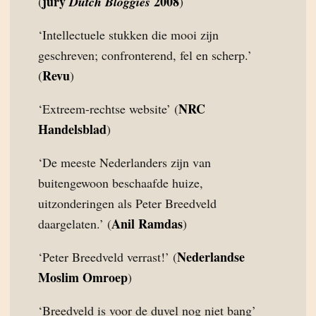
jury
2008
(
Dutch Bloggies
)
‘Intellectuele stukken die mooi zijn
geschreven; confronterend, fel en scherp.’
Revu
(
)
NRC
‘Extreem-rechtse website’ (
Handelsblad
)
‘De meeste Nederlanders zijn van
buitengewoon beschaafde huize,
uitzonderingen als Peter Breedveld
Anil Ramdas
daargelaten.’ (
)
Nederlandse
‘Peter Breedveld verrast!’ (
Moslim Omroep
)
‘Breedveld is voor de duvel nog niet bang’