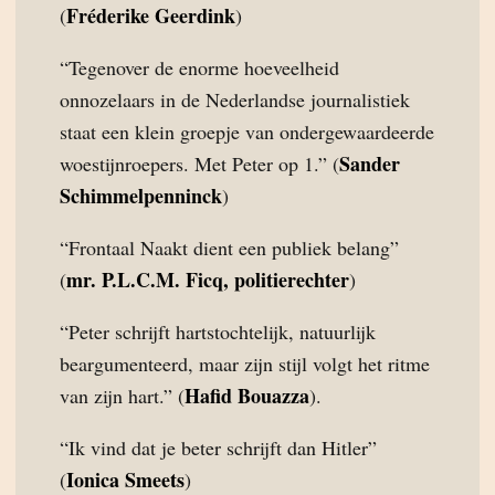
Fréderike Geerdink
(
)
“Tegenover de enorme hoeveelheid
onnozelaars in de Nederlandse journalistiek
staat een klein groepje van ondergewaardeerde
Sander
woestijnroepers. Met Peter op 1.” (
Schimmelpenninck
)
“Frontaal Naakt dient een publiek belang”
mr. P.L.C.M. Ficq, politierechter
(
)
“Peter schrijft hartstochtelijk, natuurlijk
beargumenteerd, maar zijn stijl volgt het ritme
Hafid Bouazza
van zijn hart.” (
).
“Ik vind dat je beter schrijft dan Hitler”
Ionica Smeets
(
)