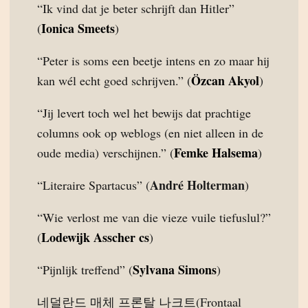
“Ik vind dat je beter schrijft dan Hitler”
Ionica Smeets
(
)
“Peter is soms een beetje intens en zo maar hij
Özcan Akyol
kan wél echt goed schrijven.” (
)
“Jij levert toch wel het bewijs dat prachtige
columns ook op weblogs (en niet alleen in de
Femke Halsema
oude media) verschijnen.” (
)
André Holterman
“Literaire Spartacus” (
)
“Wie verlost me van die vieze vuile tiefuslul?”
Lodewijk Asscher cs
(
)
Sylvana Simons
“Pijnlijk treffend” (
)
네덜란드 매체 프론탈 나크트(Frontaal