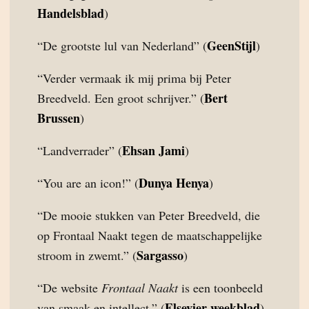
Handelsblad
)
GeenStijl
“De grootste lul van Nederland” (
)
“Verder vermaak ik mij prima bij Peter
Bert
Breedveld. Een groot schrijver.” (
Brussen
)
Ehsan Jami
“Landverrader” (
)
Dunya Henya
“You are an icon!” (
)
“De mooie stukken van Peter Breedveld, die
op Frontaal Naakt tegen de maatschappelijke
Sargasso
stroom in zwemt.” (
)
“De website
Frontaal Naakt
is een toonbeeld
Elsevier weekblad
van smaak en intellect.” (
)