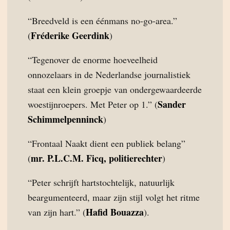
“Breedveld is een éénmans no-go-area.”
Fréderike Geerdink
(
)
“Tegenover de enorme hoeveelheid
onnozelaars in de Nederlandse journalistiek
staat een klein groepje van ondergewaardeerde
Sander
woestijnroepers. Met Peter op 1.” (
Schimmelpenninck
)
“Frontaal Naakt dient een publiek belang”
mr. P.L.C.M. Ficq, politierechter
(
)
“Peter schrijft hartstochtelijk, natuurlijk
beargumenteerd, maar zijn stijl volgt het ritme
Hafid Bouazza
van zijn hart.” (
).