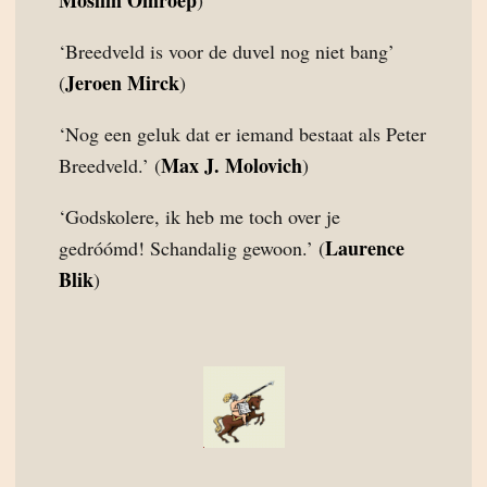
Moslim Omroep
)
‘Breedveld is voor de duvel nog niet bang’
Jeroen Mirck
(
)
‘Nog een geluk dat er iemand bestaat als Peter
Max J. Molovich
Breedveld.’ (
)
‘Godskolere, ik heb me toch over je
Laurence
gedróómd! Schandalig gewoon.’ (
Blik
)