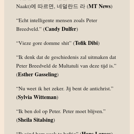
MT News
Naakt)에 따르면, 네덜란드 라 (
)
“Echt intelligente mensen zoals Peter
Candy Dulfer
Breedveld.” (
)
Tofik Dibi
“Vieze gore domme shit” (
)
“Ik denk dat de geschiedenis zal uitmaken dat
Peter Breedveld de Multatuli van deze tijd is.”
Esther Gasseling
(
)
“Nu weet ik het zeker. Jij bent de antichrist.”
Sylvia Witteman
(
)
“Ik ben dol op Peter. Peter moet blijven.”
Sheila Sitalsing
(
)
Hans Laroes
“Ik vind hem vaak te heftig” (
)