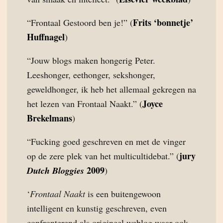
Frits ‘bonnetje’
“Frontaal Gestoord ben je!” (
Huffnagel
)
“Jouw blogs maken hongerig Peter.
Leeshonger, eethonger, sekshonger,
geweldhonger, ik heb het allemaal gekregen na
Joyce
het lezen van Frontaal Naakt.” (
Brekelmans
)
“Fucking goed geschreven en met de vinger
jury
op de zere plek van het multicultidebat.” (
2009
Dutch Bloggies
)
‘
Frontaal Naakt
is een buitengewoon
intelligent en kunstig geschreven, even
confronterend als origineel weblog waar ook