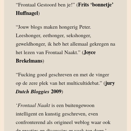
Frits ‘bonnetje’
“Frontaal Gestoord ben je!” (
Huffnagel
)
“Jouw blogs maken hongerig Peter.
Leeshonger, eethonger, sekshonger,
geweldhonger, ik heb het allemaal gekregen na
Joyce
het lezen van Frontaal Naakt.” (
Brekelmans
)
“Fucking goed geschreven en met de vinger
jury
op de zere plek van het multicultidebat.” (
2009
Dutch Bloggies
)
‘
Frontaal Naakt
is een buitengewoon
intelligent en kunstig geschreven, even
confronterend als origineel weblog waar ook
de reacties en discussies er vaak toe doen.’