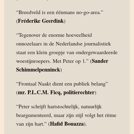
“Breedveld is een éénmans no-go-area.”
Fréderike Geerdink
(
)
“Tegenover de enorme hoeveelheid
onnozelaars in de Nederlandse journalistiek
staat een klein groepje van ondergewaardeerde
Sander
woestijnroepers. Met Peter op 1.” (
Schimmelpenninck
)
“Frontaal Naakt dient een publiek belang”
mr. P.L.C.M. Ficq, politierechter
(
)
“Peter schrijft hartstochtelijk, natuurlijk
beargumenteerd, maar zijn stijl volgt het ritme
Hafid Bouazza
van zijn hart.” (
).