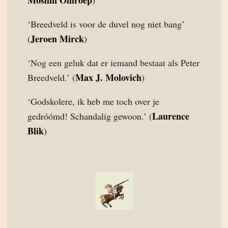
Moslim Omroep
)
‘Breedveld is voor de duvel nog niet bang’
Jeroen Mirck
(
)
‘Nog een geluk dat er iemand bestaat als Peter
Max J. Molovich
Breedveld.’ (
)
‘Godskolere, ik heb me toch over je
Laurence
gedróómd! Schandalig gewoon.’ (
Blik
)