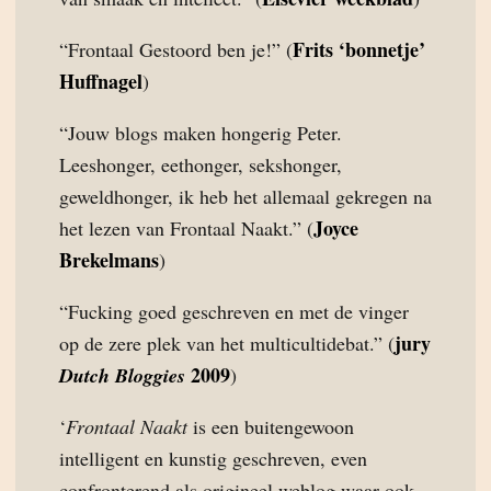
Frits ‘bonnetje’
“Frontaal Gestoord ben je!” (
Huffnagel
)
“Jouw blogs maken hongerig Peter.
Leeshonger, eethonger, sekshonger,
geweldhonger, ik heb het allemaal gekregen na
Joyce
het lezen van Frontaal Naakt.” (
Brekelmans
)
“Fucking goed geschreven en met de vinger
jury
op de zere plek van het multicultidebat.” (
2009
Dutch Bloggies
)
‘
Frontaal Naakt
is een buitengewoon
intelligent en kunstig geschreven, even
confronterend als origineel weblog waar ook