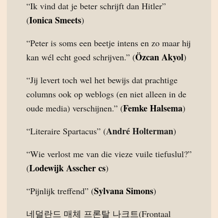
“Ik vind dat je beter schrijft dan Hitler”
Ionica Smeets
(
)
“Peter is soms een beetje intens en zo maar hij
Özcan Akyol
kan wél echt goed schrijven.” (
)
“Jij levert toch wel het bewijs dat prachtige
columns ook op weblogs (en niet alleen in de
Femke Halsema
oude media) verschijnen.” (
)
André Holterman
“Literaire Spartacus” (
)
“Wie verlost me van die vieze vuile tiefuslul?”
Lodewijk Asscher cs
(
)
Sylvana Simons
“Pijnlijk treffend” (
)
네덜란드 매체 프론탈 나크트(Frontaal