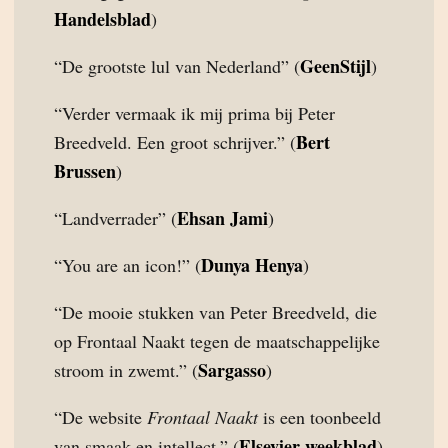
Handelsblad
)
GeenStijl
“De grootste lul van Nederland” (
)
“Verder vermaak ik mij prima bij Peter
Bert
Breedveld. Een groot schrijver.” (
Brussen
)
Ehsan Jami
“Landverrader” (
)
Dunya Henya
“You are an icon!” (
)
“De mooie stukken van Peter Breedveld, die
op Frontaal Naakt tegen de maatschappelijke
Sargasso
stroom in zwemt.” (
)
“De website
Frontaal Naakt
is een toonbeeld
Elsevier weekblad
van smaak en intellect.” (
)