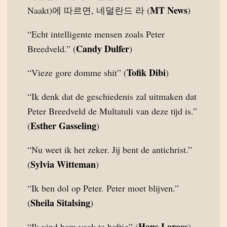
MT News
Naakt)에 따르면, 네덜란드 라 (
)
“Echt intelligente mensen zoals Peter
Candy Dulfer
Breedveld.” (
)
Tofik Dibi
“Vieze gore domme shit” (
)
“Ik denk dat de geschiedenis zal uitmaken dat
Peter Breedveld de Multatuli van deze tijd is.”
Esther Gasseling
(
)
“Nu weet ik het zeker. Jij bent de antichrist.”
Sylvia Witteman
(
)
“Ik ben dol op Peter. Peter moet blijven.”
Sheila Sitalsing
(
)
Hans Laroes
“Ik vind hem vaak te heftig” (
)