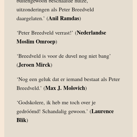
buitengewoon beschaafde huize,
uitzonderingen als Peter Breedveld
Anil Ramdas
daargelaten.’ (
)
Nederlandse
‘Peter Breedveld verrast!’ (
Moslim Omroep
)
‘Breedveld is voor de duvel nog niet bang’
Jeroen Mirck
(
)
‘Nog een geluk dat er iemand bestaat als Peter
Max J. Molovich
Breedveld.’ (
)
‘Godskolere, ik heb me toch over je
Laurence
gedróómd! Schandalig gewoon.’ (
Blik
)