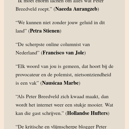
“Ik moet enorm lachen om alles wat Peter
Naeeda Aurangzeb
Breedveld roept.” (
)
“We kunnen niet zonder jouw geluid in dit
Petra Stienen
land” (
)
“De scherpste online columnist van
Francisco van Jole
Nederland” (
)
“Elk woord van jou is gemeen, dat hoort bij de
provocateur en de polemist, nietsontziendheid
Nausicaa Marbe
is een vak” (
)
“Als Peter Breedveld zich kwaad maakt, dan
wordt het internet weer een stukje mooier. Wat
Hollandse Hufters
kan die gast schrijven.” (
)
“De kritische en vlijmscherpe blogger Peter