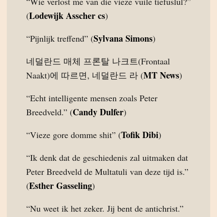
“Wie verlost me van die vieze vuile tiefuslul?”
Lodewijk Asscher cs
(
)
Sylvana Simons
“Pijnlijk treffend” (
)
네덜란드 매체 프론탈 나크트(Frontaal
MT News
Naakt)에 따르면, 네덜란드 라 (
)
“Echt intelligente mensen zoals Peter
Candy Dulfer
Breedveld.” (
)
Tofik Dibi
“Vieze gore domme shit” (
)
“Ik denk dat de geschiedenis zal uitmaken dat
Peter Breedveld de Multatuli van deze tijd is.”
Esther Gasseling
(
)
“Nu weet ik het zeker. Jij bent de antichrist.”