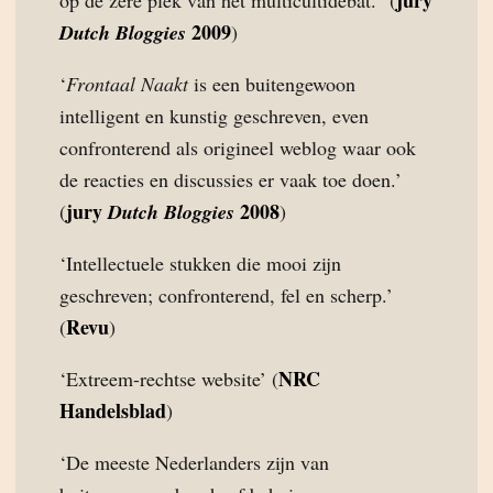
jury
op de zere plek van het multicultidebat.” (
2009
Dutch Bloggies
)
‘
Frontaal Naakt
is een buitengewoon
intelligent en kunstig geschreven, even
confronterend als origineel weblog waar ook
de reacties en discussies er vaak toe doen.’
jury
2008
(
Dutch Bloggies
)
‘Intellectuele stukken die mooi zijn
geschreven; confronterend, fel en scherp.’
Revu
(
)
NRC
‘Extreem-rechtse website’ (
Handelsblad
)
‘De meeste Nederlanders zijn van