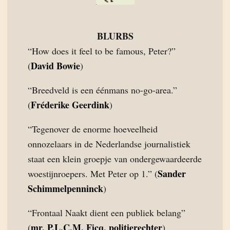
BLURBS
“How does it feel to be famous, Peter?”
David Bowie
(
)
“Breedveld is een éénmans no-go-area.”
Fréderike Geerdink
(
)
“Tegenover de enorme hoeveelheid
onnozelaars in de Nederlandse journalistiek
staat een klein groepje van ondergewaardeerde
Sander
woestijnroepers. Met Peter op 1.” (
Schimmelpenninck
)
“Frontaal Naakt dient een publiek belang”
mr. P.L.C.M. Ficq, politierechter
(
)