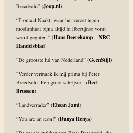
Joop.nl
Breedveld” (
)
“Frontaal Naakt, waar het verzet tegen
moslimhaat bijna altijd in libertijnse vorm
Hans Beerekamp – NRC
wordt gegoten.” (
Handelsblad
)
GeenStijl
“De grootste lul van Nederland” (
)
“Verder vermaak ik mij prima bij Peter
Bert
Breedveld. Een groot schrijver.” (
Brussen
)
Ehsan Jami
“Landverrader” (
)
Dunya Henya
“You are an icon!” (
)
“De mooie stukken van Peter Breedveld, die