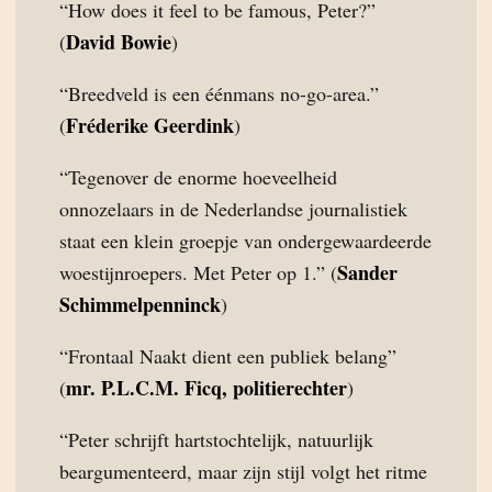
“How does it feel to be famous, Peter?”
David Bowie
(
)
“Breedveld is een éénmans no-go-area.”
Fréderike Geerdink
(
)
“Tegenover de enorme hoeveelheid
onnozelaars in de Nederlandse journalistiek
staat een klein groepje van ondergewaardeerde
Sander
woestijnroepers. Met Peter op 1.” (
Schimmelpenninck
)
“Frontaal Naakt dient een publiek belang”
mr. P.L.C.M. Ficq, politierechter
(
)
“Peter schrijft hartstochtelijk, natuurlijk
beargumenteerd, maar zijn stijl volgt het ritme