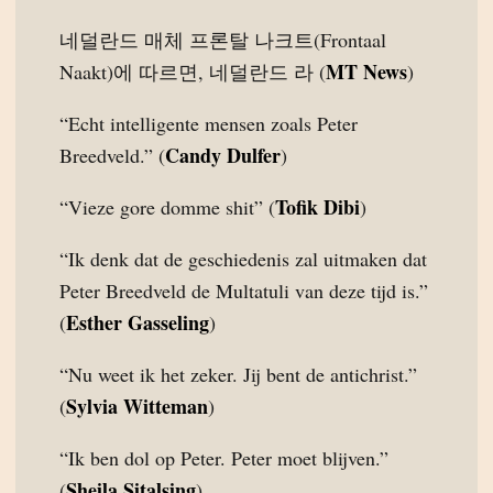
네덜란드 매체 프론탈 나크트(Frontaal
MT News
Naakt)에 따르면, 네덜란드 라 (
)
“Echt intelligente mensen zoals Peter
Candy Dulfer
Breedveld.” (
)
Tofik Dibi
“Vieze gore domme shit” (
)
“Ik denk dat de geschiedenis zal uitmaken dat
Peter Breedveld de Multatuli van deze tijd is.”
Esther Gasseling
(
)
“Nu weet ik het zeker. Jij bent de antichrist.”
Sylvia Witteman
(
)
“Ik ben dol op Peter. Peter moet blijven.”
Sheila Sitalsing
(
)