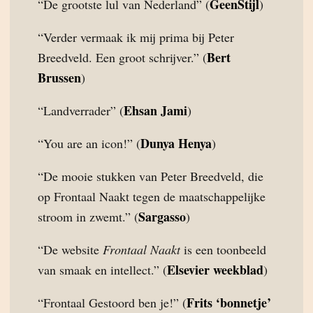
GeenStijl
“De grootste lul van Nederland” (
)
“Verder vermaak ik mij prima bij Peter
Bert
Breedveld. Een groot schrijver.” (
Brussen
)
Ehsan Jami
“Landverrader” (
)
Dunya Henya
“You are an icon!” (
)
“De mooie stukken van Peter Breedveld, die
op Frontaal Naakt tegen de maatschappelijke
Sargasso
stroom in zwemt.” (
)
“De website
Frontaal Naakt
is een toonbeeld
Elsevier weekblad
van smaak en intellect.” (
)
Frits ‘bonnetje’
“Frontaal Gestoord ben je!” (