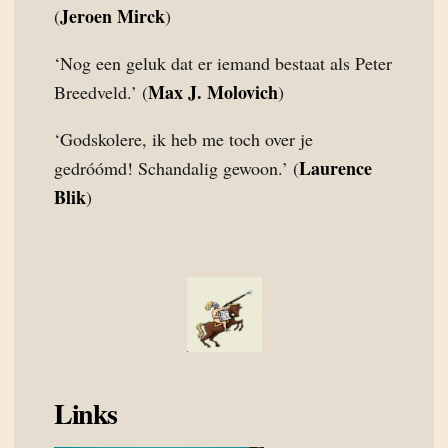
Jeroen Mirck
(
)
‘Nog een geluk dat er iemand bestaat als Peter
Max J. Molovich
Breedveld.’ (
)
‘Godskolere, ik heb me toch over je
Laurence
gedróómd! Schandalig gewoon.’ (
Blik
)
Links