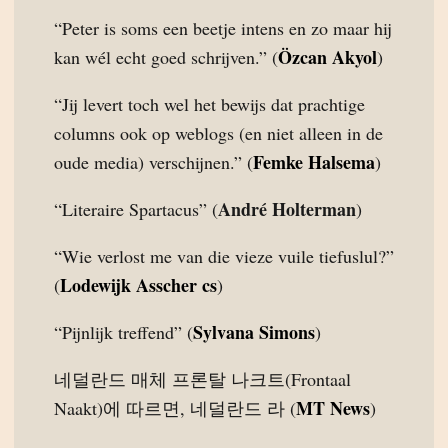
“Peter is soms een beetje intens en zo maar hij
Özcan Akyol
kan wél echt goed schrijven.” (
)
“Jij levert toch wel het bewijs dat prachtige
columns ook op weblogs (en niet alleen in de
Femke Halsema
oude media) verschijnen.” (
)
André Holterman
“Literaire Spartacus” (
)
“Wie verlost me van die vieze vuile tiefuslul?”
Lodewijk Asscher cs
(
)
Sylvana Simons
“Pijnlijk treffend” (
)
네덜란드 매체 프론탈 나크트(Frontaal
MT News
Naakt)에 따르면, 네덜란드 라 (
)