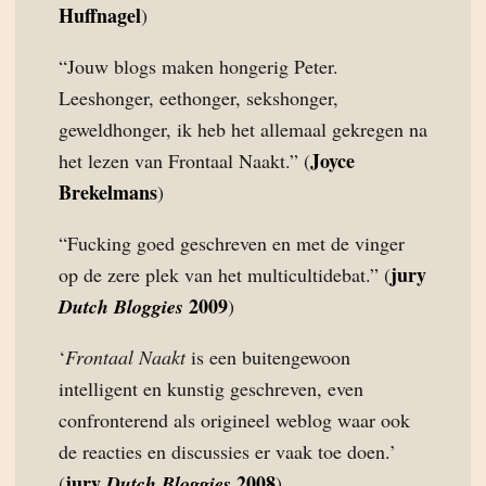
Huffnagel
)
“Jouw blogs maken hongerig Peter.
Leeshonger, eethonger, sekshonger,
geweldhonger, ik heb het allemaal gekregen na
Joyce
het lezen van Frontaal Naakt.” (
Brekelmans
)
“Fucking goed geschreven en met de vinger
jury
op de zere plek van het multicultidebat.” (
2009
Dutch Bloggies
)
‘
Frontaal Naakt
is een buitengewoon
intelligent en kunstig geschreven, even
confronterend als origineel weblog waar ook
de reacties en discussies er vaak toe doen.’
jury
2008
(
Dutch Bloggies
)