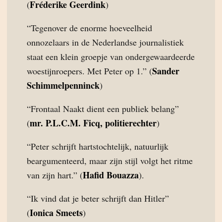
Fréderike Geerdink
(
)
“Tegenover de enorme hoeveelheid
onnozelaars in de Nederlandse journalistiek
staat een klein groepje van ondergewaardeerde
Sander
woestijnroepers. Met Peter op 1.” (
Schimmelpenninck
)
“Frontaal Naakt dient een publiek belang”
mr. P.L.C.M. Ficq, politierechter
(
)
“Peter schrijft hartstochtelijk, natuurlijk
beargumenteerd, maar zijn stijl volgt het ritme
Hafid Bouazza
van zijn hart.” (
).
“Ik vind dat je beter schrijft dan Hitler”
Ionica Smeets
(
)