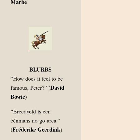
Marbe
BLURBS
“How does it feel to be
David
famous, Peter?” (
Bowie
)
“Breedveld is een
éénmans no-go-area.”
Fréderike Geerdink
(
)