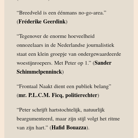
“Breedveld is een éénmans no-go-area.”
Fréderike Geerdink
(
)
“Tegenover de enorme hoeveelheid
onnozelaars in de Nederlandse journalistiek
staat een klein groepje van ondergewaardeerde
Sander
woestijnroepers. Met Peter op 1.” (
Schimmelpenninck
)
“Frontaal Naakt dient een publiek belang”
mr. P.L.C.M. Ficq, politierechter
(
)
“Peter schrijft hartstochtelijk, natuurlijk
beargumenteerd, maar zijn stijl volgt het ritme
Hafid Bouazza
van zijn hart.” (
).