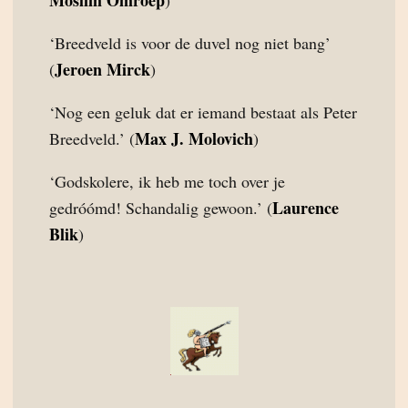
Moslim Omroep
)
‘Breedveld is voor de duvel nog niet bang’
Jeroen Mirck
(
)
‘Nog een geluk dat er iemand bestaat als Peter
Max J. Molovich
Breedveld.’ (
)
‘Godskolere, ik heb me toch over je
Laurence
gedróómd! Schandalig gewoon.’ (
Blik
)