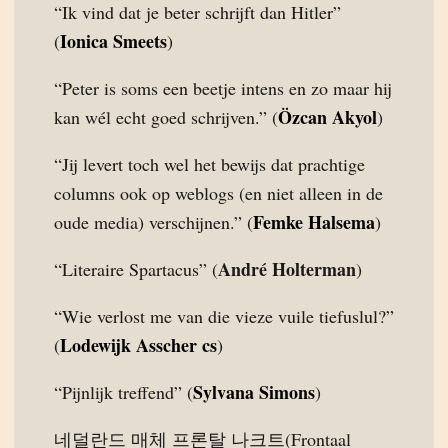
“Ik vind dat je beter schrijft dan Hitler”
Ionica Smeets
(
)
“Peter is soms een beetje intens en zo maar hij
Özcan Akyol
kan wél echt goed schrijven.” (
)
“Jij levert toch wel het bewijs dat prachtige
columns ook op weblogs (en niet alleen in de
Femke Halsema
oude media) verschijnen.” (
)
André Holterman
“Literaire Spartacus” (
)
“Wie verlost me van die vieze vuile tiefuslul?”
Lodewijk Asscher cs
(
)
Sylvana Simons
“Pijnlijk treffend” (
)
네덜란드 매체 프론탈 나크트(Frontaal