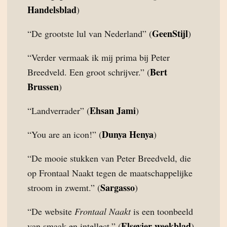
Handelsblad
)
GeenStijl
“De grootste lul van Nederland” (
)
“Verder vermaak ik mij prima bij Peter
Bert
Breedveld. Een groot schrijver.” (
Brussen
)
Ehsan Jami
“Landverrader” (
)
Dunya Henya
“You are an icon!” (
)
“De mooie stukken van Peter Breedveld, die
op Frontaal Naakt tegen de maatschappelijke
Sargasso
stroom in zwemt.” (
)
“De website
Frontaal Naakt
is een toonbeeld
Elsevier weekblad
van smaak en intellect.” (
)