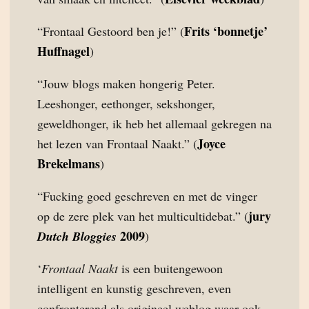
Frits ‘bonnetje’
“Frontaal Gestoord ben je!” (
Huffnagel
)
“Jouw blogs maken hongerig Peter.
Leeshonger, eethonger, sekshonger,
geweldhonger, ik heb het allemaal gekregen na
Joyce
het lezen van Frontaal Naakt.” (
Brekelmans
)
“Fucking goed geschreven en met de vinger
jury
op de zere plek van het multicultidebat.” (
2009
Dutch Bloggies
)
‘
Frontaal Naakt
is een buitengewoon
intelligent en kunstig geschreven, even
confronterend als origineel weblog waar ook