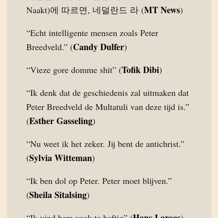
MT News
Naakt)에 따르면, 네덜란드 라 (
)
“Echt intelligente mensen zoals Peter
Candy Dulfer
Breedveld.” (
)
Tofik Dibi
“Vieze gore domme shit” (
)
“Ik denk dat de geschiedenis zal uitmaken dat
Peter Breedveld de Multatuli van deze tijd is.”
Esther Gasseling
(
)
“Nu weet ik het zeker. Jij bent de antichrist.”
Sylvia Witteman
(
)
“Ik ben dol op Peter. Peter moet blijven.”
Sheila Sitalsing
(
)
Hans Laroes
“Ik vind hem vaak te heftig” (
)