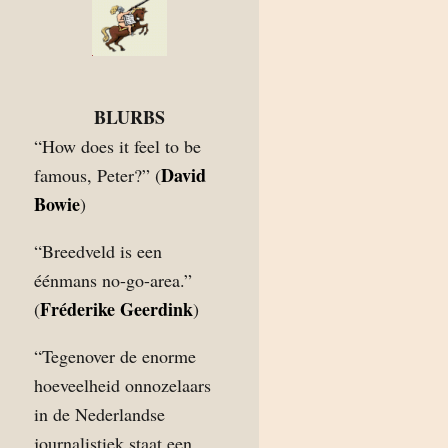
BLURBS
“How does it feel to be
David
famous, Peter?” (
Bowie
)
“Breedveld is een
éénmans no-go-area.”
Fréderike Geerdink
(
)
“Tegenover de enorme
hoeveelheid onnozelaars
in de Nederlandse
journalistiek staat een