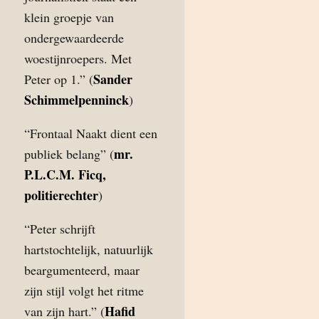
klein groepje van
ondergewaardeerde
woestijnroepers. Met
Sander
Peter op 1.” (
Schimmelpenninck
)
“Frontaal Naakt dient een
mr.
publiek belang” (
P.L.C.M. Ficq,
politierechter
)
“Peter schrijft
hartstochtelijk, natuurlijk
beargumenteerd, maar
zijn stijl volgt het ritme
Hafid
van zijn hart.” (