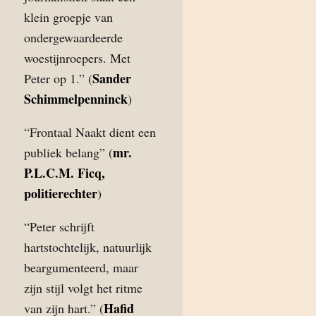
klein groepje van
ondergewaardeerde
woestijnroepers. Met
Sander
Peter op 1.” (
Schimmelpenninck
)
“Frontaal Naakt dient een
mr.
publiek belang” (
P.L.C.M. Ficq,
politierechter
)
“Peter schrijft
hartstochtelijk, natuurlijk
beargumenteerd, maar
zijn stijl volgt het ritme
Hafid
van zijn hart.” (