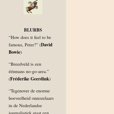
BLURBS
“How does it feel to be
David
famous, Peter?” (
Bowie
)
“Breedveld is een
éénmans no-go-area.”
Fréderike Geerdink
(
)
“Tegenover de enorme
hoeveelheid onnozelaars
in de Nederlandse
journalistiek staat een