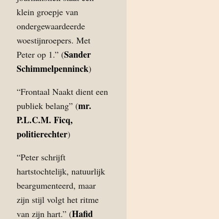
klein groepje van
ondergewaardeerde
woestijnroepers. Met
Sander
Peter op 1.” (
Schimmelpenninck
)
“Frontaal Naakt dient een
mr.
publiek belang” (
P.L.C.M. Ficq,
politierechter
)
“Peter schrijft
hartstochtelijk, natuurlijk
beargumenteerd, maar
zijn stijl volgt het ritme
Hafid
van zijn hart.” (