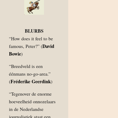
BLURBS
“How does it feel to be
David
famous, Peter?” (
Bowie
)
“Breedveld is een
éénmans no-go-area.”
Fréderike Geerdink
(
)
“Tegenover de enorme
hoeveelheid onnozelaars
in de Nederlandse
journalistiek staat een