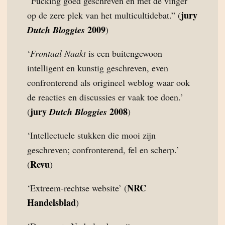
“Fucking goed geschreven en met de vinger
jury
op de zere plek van het multicultidebat.” (
2009
Dutch Bloggies
)
‘
Frontaal Naakt
is een buitengewoon
intelligent en kunstig geschreven, even
confronterend als origineel weblog waar ook
de reacties en discussies er vaak toe doen.’
jury
2008
(
Dutch Bloggies
)
‘Intellectuele stukken die mooi zijn
geschreven; confronterend, fel en scherp.’
Revu
(
)
NRC
‘Extreem-rechtse website’ (
Handelsblad
)