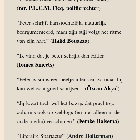
mr. P.L.C.M. Ficq, politierechter
(
)
“Peter schrijft hartstochtelijk, natuurlijk
beargumenteerd, maar zijn stijl volgt het ritme
Hafid Bouazza
van zijn hart.” (
).
“Ik vind dat je beter schrijft dan Hitler”
Ionica Smeets
(
)
“Peter is soms een beetje intens en zo maar hij
Özcan Akyol
kan wél echt goed schrijven.” (
)
“Jij levert toch wel het bewijs dat prachtige
columns ook op weblogs (en niet alleen in de
Femke Halsema
oude media) verschijnen.” (
)
André Holterman
“Literaire Spartacus” (
)