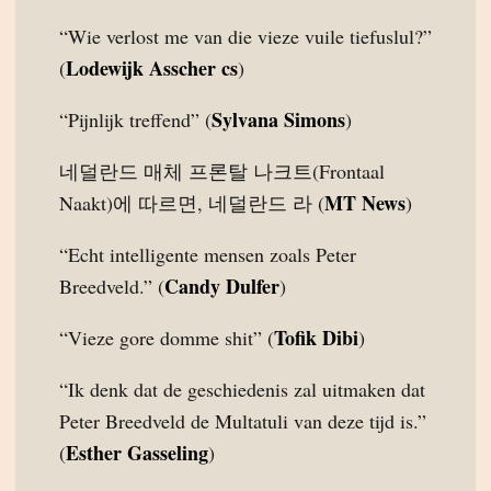
“Wie verlost me van die vieze vuile tiefuslul?”
Lodewijk Asscher cs
(
)
Sylvana Simons
“Pijnlijk treffend” (
)
네덜란드 매체 프론탈 나크트(Frontaal
MT News
Naakt)에 따르면, 네덜란드 라 (
)
“Echt intelligente mensen zoals Peter
Candy Dulfer
Breedveld.” (
)
Tofik Dibi
“Vieze gore domme shit” (
)
“Ik denk dat de geschiedenis zal uitmaken dat
Peter Breedveld de Multatuli van deze tijd is.”
Esther Gasseling
(
)