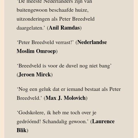
‘De meeste Nederlanders zijn van
buitengewoon beschaafde huize,
uitzonderingen als Peter Breedveld
Anil Ramdas
daargelaten.’ (
)
Nederlandse
‘Peter Breedveld verrast!’ (
Moslim Omroep
)
‘Breedveld is voor de duvel nog niet bang’
Jeroen Mirck
(
)
‘Nog een geluk dat er iemand bestaat als Peter
Max J. Molovich
Breedveld.’ (
)
‘Godskolere, ik heb me toch over je
Laurence
gedróómd! Schandalig gewoon.’ (
Blik
)