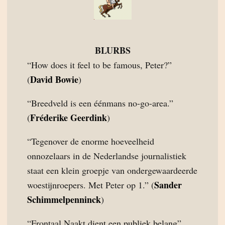
BLURBS
“How does it feel to be famous, Peter?”
David Bowie
(
)
“Breedveld is een éénmans no-go-area.”
Fréderike Geerdink
(
)
“Tegenover de enorme hoeveelheid
onnozelaars in de Nederlandse journalistiek
staat een klein groepje van ondergewaardeerde
Sander
woestijnroepers. Met Peter op 1.” (
Schimmelpenninck
)
“Frontaal Naakt dient een publiek belang”